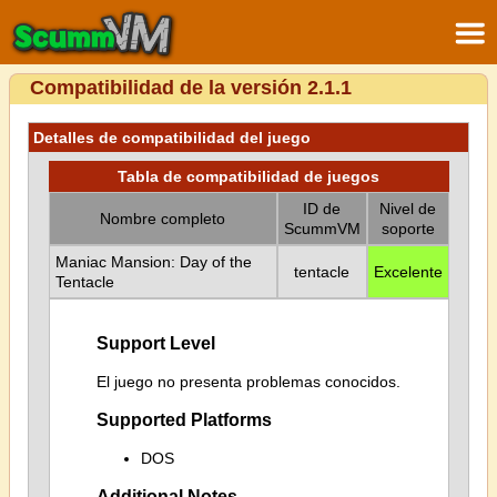
Compatibilidad de la versión 2.1.1
Detalles de compatibilidad del juego
Tabla de compatibilidad de juegos
ID de
Nivel de
Nombre completo
ScummVM
soporte
Maniac Mansion: Day of the
tentacle
Excelente
Tentacle
Support Level
El juego no presenta problemas conocidos.
Supported Platforms
DOS
Additional Notes