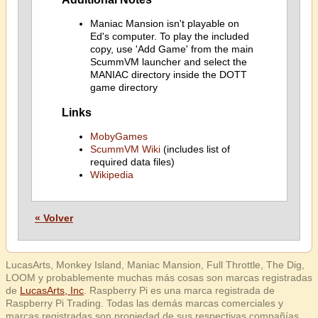
Maniac Mansion isn't playable on
Ed's computer. To play the included
copy, use 'Add Game' from the main
ScummVM launcher and select the
MANIAC directory inside the DOTT
game directory
Links
MobyGames
ScummVM Wiki
(includes list of
required data files)
Wikipedia
« Volver
LucasArts, Monkey Island, Maniac Mansion, Full Throttle, The Dig,
LOOM y probablemente muchas más cosas son marcas registradas
de
LucasArts, Inc
. Raspberry Pi es una marca registrada de
Raspberry Pi Trading. Todas las demás marcas comerciales y
marcas registradas son propiedad de sus respectivas compañías.