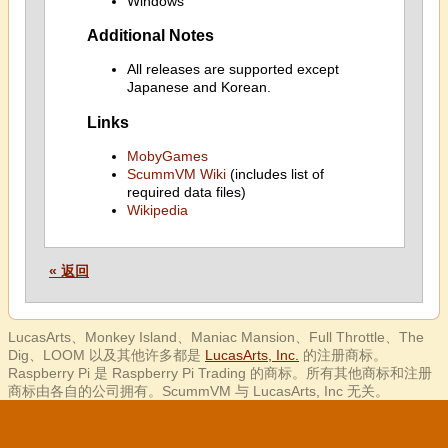
Windows
Additional Notes
All releases are supported except
Japanese and Korean.
Links
MobyGames
ScummVM Wiki
(includes list of
required data files)
Wikipedia
« 返回
LucasArts、Monkey Island、Maniac Mansion、Full Throttle、The
Dig、LOOM 以及其他许多都是
LucasArts, Inc.
的注册商标。
Raspberry Pi 是 Raspberry Pi Trading 的商标。所有其他商标和注册
商标由各自的公司拥有。ScummVM 与 LucasArts, Inc 无关。