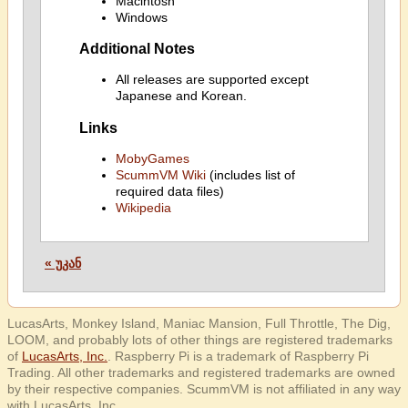
Macintosh
Windows
Additional Notes
All releases are supported except
Japanese and Korean.
Links
MobyGames
ScummVM Wiki
(includes list of
required data files)
Wikipedia
« უკან
LucasArts, Monkey Island, Maniac Mansion, Full Throttle, The Dig,
LOOM, and probably lots of other things are registered trademarks
of
LucasArts, Inc.
. Raspberry Pi is a trademark of Raspberry Pi
Trading. All other trademarks and registered trademarks are owned
by their respective companies. ScummVM is not affiliated in any way
with LucasArts, Inc.