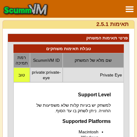
תאימות 2.5.1
פרטי תאימות המשחק
טבלת תאימות משחקים
רמת
שם מלא של המשחק
ScummVM ID
תמיכה
private:private-
Private Eye
טוב
eye
Support Level
למשחק יש בעיות קלות שלא משפיעות של
החוויה. ניתן לשחק בו עד הסוף.
Supported Platforms
Macintosh