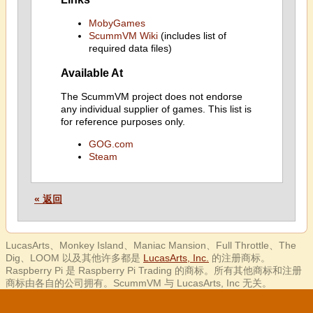
MobyGames
ScummVM Wiki
(includes list of
required data files)
Available At
The ScummVM project does not endorse
any individual supplier of games. This list is
for reference purposes only.
GOG.com
Steam
« 返回
LucasArts、Monkey Island、Maniac Mansion、Full Throttle、The
Dig、LOOM 以及其他许多都是
LucasArts, Inc.
的注册商标。
Raspberry Pi 是 Raspberry Pi Trading 的商标。所有其他商标和注册
商标由各自的公司拥有。ScummVM 与 LucasArts, Inc 无关。