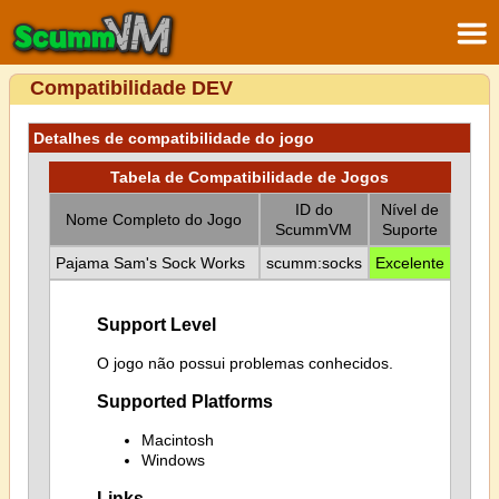
Compatibilidade DEV
Detalhes de compatibilidade do jogo
Tabela de Compatibilidade de Jogos
ID do
Nível de
Nome Completo do Jogo
ScummVM
Suporte
Pajama Sam's Sock Works
scumm:socks
Excelente
Support Level
O jogo não possui problemas conhecidos.
Supported Platforms
Macintosh
Windows
Links