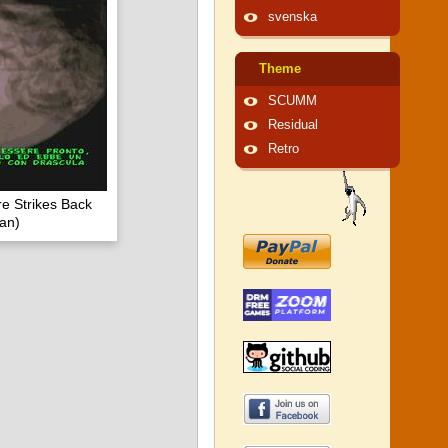
svenska
Theme
SCUMM
Residual
Retro
e Strikes Back
ian)