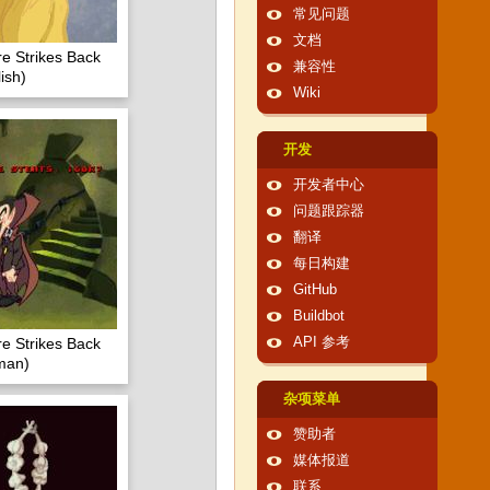
常见问题
文档
e Strikes Back
兼容性
ish)
Wiki
开发
开发者中心
问题跟踪器
翻译
每日构建
GitHub
Buildbot
e Strikes Back
API 参考
man)
杂项菜单
赞助者
媒体报道
联系