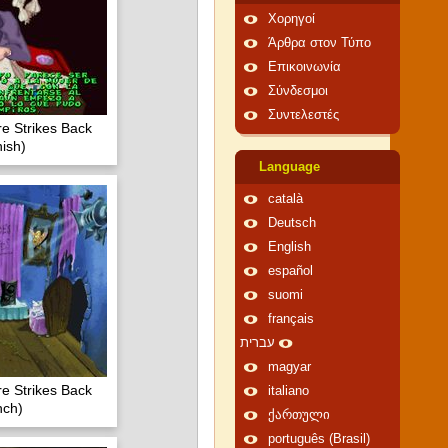
Χορηγοί
Άρθρα στον Τύπο
Επικοινωνία
Σύνδεσμοι
Συντελεστές
e Strikes Back
ish)
Language
català
Deutsch
English
español
suomi
français
עברית
magyar
e Strikes Back
italiano
nch)
ქართული
português (Brasil)