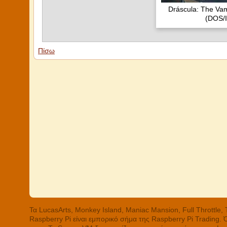
Dráscula: The Vam
(DOS/I
Πίσω
Τα LucasArts, Monkey Island, Maniac Mansion, Full Throttle
Raspberry Pi είναι εμπορικό σήμα της Raspberry Pi Trading.