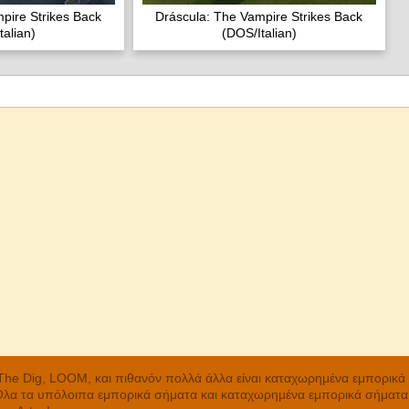
pire Strikes Back
Dráscula: The Vampire Strikes Back
talian)
(DOS/Italian)
, The Dig, LOOM, και πιθανόν πολλά άλλα είναι καταχωρημένα εμπορικ
 Όλα τα υπόλοιπα εμπορικά σήματα και καταχωρημένα εμπορικά σήματα α