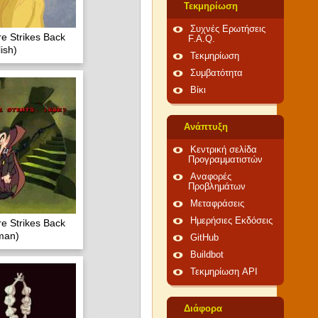
Τεκμηρίωση
Συχνές Ερωτήσεις
e Strikes Back
F.A.Q.
ish)
Τεκμηρίωση
Συμβατότητα
Βίκι
Ανάπτυξη
Κεντρική σελίδα
Προγραμματιστών
Αναφορές
Προβλημάτων
Μεταφράσεις
Ημερήσιες Εκδόσεις
e Strikes Back
man)
GitHub
Buildbot
Τεκμηρίωση API
Διάφορα