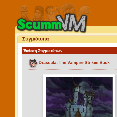
Στιγμιότυπα
Έκθεση Στιγμιοτύπων
Dráscula: The Vampire Strikes Back