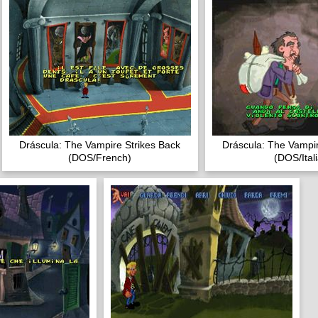
Dráscula: The Vampire Strikes Back
Dráscula: The Vampir
(DOS/French)
(DOS/Ital