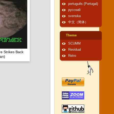
português (Portugal)
русский
svenska
中文（简体）
Theme
SCUMM
Residual
e Strikes Back
Retro
ian)