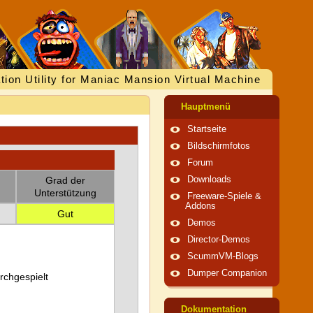
tion Utility for Maniac Mansion Virtual Machine
Hauptmenü
Startseite
Bildschirmfotos
Forum
Grad der
Downloads
Unterstützung
Freeware-Spiele &
Addons
Gut
Demos
Director-Demos
ScummVM-Blogs
Dumper Companion
urchgespielt
Dokumentation