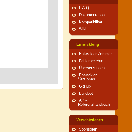
F.A.Q.
Dokumentation
Kompatibilität
Wiki
Entwicklung
Entwickler-Zentrale
Fehlerberichte
Übersetzungen
Entwickler-
Versionen
GitHub
Buildbot
API-
Referenzhandbuch
Verschiedenes
Sponsoren