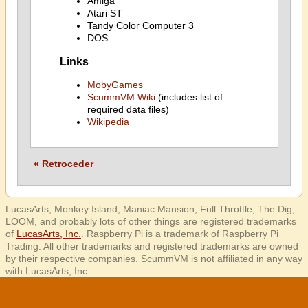
Amiga
Atari ST
Tandy Color Computer 3
DOS
Links
MobyGames
ScummVM Wiki
(includes list of
required data files)
Wikipedia
« Retroceder
LucasArts, Monkey Island, Maniac Mansion, Full Throttle, The Dig,
LOOM, and probably lots of other things are registered trademarks
of
LucasArts, Inc.
. Raspberry Pi is a trademark of Raspberry Pi
Trading. All other trademarks and registered trademarks are owned
by their respective companies. ScummVM is not affiliated in any way
with LucasArts, Inc.