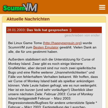
Aktuelle Nachrichten
28.01.2003
: Das Volk hat gesprochen :)
geschrieben von ender
Bei Linux Game Tome (
http://happypenguin.org
) wurde
ScummVM zum
Besten Emulator
gewählt. Vielen Dank an
alle, die für uns gestimmt haben.
Außerdem stabilisiert sich die Unterstützung für Curse of
Monkey Island. Zwar gibt es noch einige kleinere
Grafikfehler, aber derzeit sind nur noch zwei spielkritische
Bugs und eine Reihe weiterer „Unannehmlichkeiten” und
Fälle von fehlerhaftem Verhalten bekannt. Wir hoffen, dass
wir Curse of Monkey Island bald als spielbar ankündigen
können. Viele Leute haben gefragt, wie es nun weitergeht.
Hier ist ein kurzer (und sehr vorläufiger!) Überblick über
unsere nächsten Ziele:
Februar 2003: Curse of Monkey
Island fertiggestellt
Februar – März 2003:
Regressionstests/Bugfixes für andere unterstützte Spiele *
Februar – März 2003: Fertigstellung der Launcher-