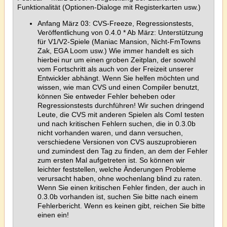
Funktionalität (Optionen-Dialoge mit Registerkarten usw.)
Anfang März 03: CVS-Freeze, Regressionstests,
Veröffentlichung von 0.4.0 * Ab März: Unterstützung
für V1/V2-Spiele (Maniac Mansion, Nicht-FmTowns
Zak, EGA Loom usw.) Wie immer handelt es sich
hierbei nur um einen groben Zeitplan, der sowohl
vom Fortschritt als auch von der Freizeit unserer
Entwickler abhängt. Wenn Sie helfen möchten und
wissen, wie man CVS und einen Compiler benutzt,
können Sie entweder Fehler beheben oder
Regressionstests durchführen! Wir suchen dringend
Leute, die CVS mit anderen Spielen als ComI testen
und nach kritischen Fehlern suchen, die in 0.3.0b
nicht vorhanden waren, und dann versuchen,
verschiedene Versionen von CVS auszuprobieren
und zumindest den Tag zu finden, an dem der Fehler
zum ersten Mal aufgetreten ist. So können wir
leichter feststellen, welche Änderungen Probleme
verursacht haben, ohne wochenlang blind zu raten.
Wenn Sie einen kritischen Fehler finden, der auch in
0.3.0b vorhanden ist, suchen Sie bitte nach einem
Fehlerbericht. Wenn es keinen gibt, reichen Sie bitte
einen ein!