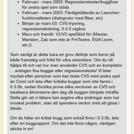
Februari - mars 2003: Regressionstester/buggfixar
för andra spel som stöds
Februari - mars 2003: Färdigställande av Launcher-
funktionaliteten (dialogrutor med flikar, etc)
Början av mars 03: CVS-frysning,
regressionstestning, 0.4.0 utgåva
Mars och framåt: V1/V2-spelStöd för (Maniac
Mansion, Zak som inte är FmTowns, EGA Loom,
etc.)\
Som vanligt är detta bara en grov riktlinje som beror på
både framsteg och fritid för våra utvecklare. Om du vill
hjälpa till och vet hur man använder CVS och en kompilator
... antingen fixa buggar eller regressionstesta! Vi letar
mycket efter personer som kan testa CVS med andra spel
än ComI och leta efter kritiska buggar som inte fanns i
0.3.0b, sedan försöka prova olika versioner av CVS och
lokalisera åtminstone den dag då buggen började inträffa.
Detta gör att vi lättare kan avgöra vilka ändringar som har
orsakat problem, utan att spendera veckor med att gissa i
blindo.
Om du hittar en kritisk bugg som också finns i 0.3.0b, leta
efter en buggrapport. Om det inte finns någon, vänligen
skicka in en!