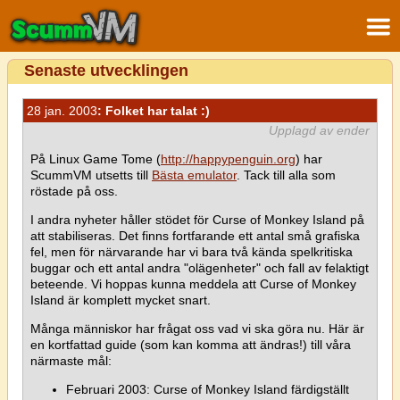
Senaste utvecklingen
28 jan. 2003
: Folket har talat :)
Upplagd av ender
På Linux Game Tome (
http://happypenguin.org
) har
ScummVM utsetts till
Bästa emulator
. Tack till alla som
röstade på oss.
I andra nyheter håller stödet för Curse of Monkey Island på
att stabiliseras. Det finns fortfarande ett antal små grafiska
fel, men för närvarande har vi bara två kända spelkritiska
buggar och ett antal andra "olägenheter" och fall av felaktigt
beteende. Vi hoppas kunna meddela att Curse of Monkey
Island är komplett mycket snart.
Många människor har frågat oss vad vi ska göra nu. Här är
en kortfattad guide (som kan komma att ändras!) till våra
närmaste mål:
Februari 2003: Curse of Monkey Island färdigställt