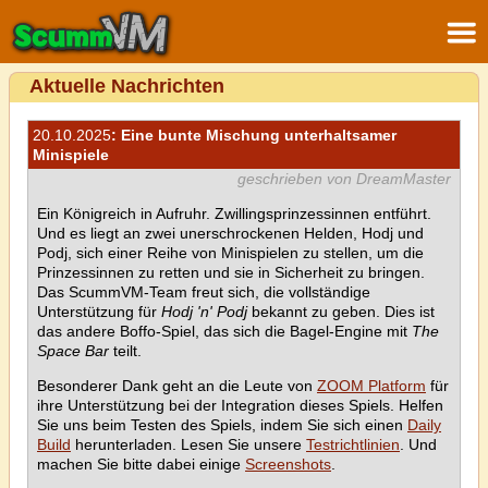
Aktuelle Nachrichten
20.10.2025
: Eine bunte Mischung unterhaltsamer
Minispiele
geschrieben von DreamMaster
Ein Königreich in Aufruhr. Zwillingsprinzessinnen entführt.
Und es liegt an zwei unerschrockenen Helden, Hodj und
Podj, sich einer Reihe von Minispielen zu stellen, um die
Prinzessinnen zu retten und sie in Sicherheit zu bringen.
Das ScummVM-Team freut sich, die vollständige
Unterstützung für
Hodj 'n' Podj
bekannt zu geben. Dies ist
das andere Boffo-Spiel, das sich die Bagel-Engine mit
The
Space Bar
teilt.
Besonderer Dank geht an die Leute von
ZOOM Platform
für
ihre Unterstützung bei der Integration dieses Spiels. Helfen
Sie uns beim Testen des Spiels, indem Sie sich einen
Daily
Build
herunterladen. Lesen Sie unsere
Testrichtlinien
. Und
machen Sie bitte dabei einige
Screenshots
.