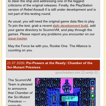
to steer the ship and addressing one of the biggest
criticisms of the original releases. Finally, the PlayStation
version of
Rebel Assault II
is still under development and is
not part of this testing round.
As usual, you will need the original game data files to play.
To join the test, grab a recent
daily development build
, add
your game directory to ScummVM, and play through the
games. Please report any problems you encounter on our
issue tracker
.
May the Force be with you, Rookie One. The Alliance is
counting on you.
21.07.2026
: Psi-Powers at the Ready: Chamber of the
Sci-Mutant Priestess
geschrieben von 11-andy-11
The ScummVM
Team is pleased
to announce
that
Chamber of
the Sci-Mutant
Priestess
—
originally