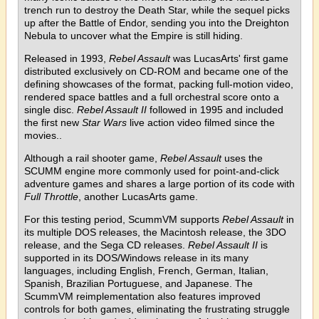
trench run to destroy the Death Star, while the sequel picks
up after the Battle of Endor, sending you into the Dreighton
Nebula to uncover what the Empire is still hiding.
Released in 1993,
Rebel Assault
was LucasArts' first game
distributed exclusively on CD-ROM and became one of the
defining showcases of the format, packing full-motion video,
rendered space battles and a full orchestral score onto a
single disc.
Rebel Assault II
followed in 1995 and included
the first new
Star Wars
live action video filmed since the
movies..
Although a rail shooter game,
Rebel Assault
uses the
SCUMM engine more commonly used for point-and-click
adventure games and shares a large portion of its code with
Full Throttle
, another LucasArts game.
For this testing period, ScummVM supports
Rebel Assault
in
its multiple DOS releases, the Macintosh release, the 3DO
release, and the Sega CD releases.
Rebel Assault II
is
supported in its DOS/Windows release in its many
languages, including English, French, German, Italian,
Spanish, Brazilian Portuguese, and Japanese. The
ScummVM reimplementation also features improved
controls for both games, eliminating the frustrating struggle