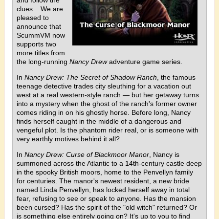
clues... We are
pleased to
announce that
ScummVM now
supports two
more titles from
the long-running
Nancy Drew
adventure game series.
In
Nancy Drew: The Secret of Shadow Ranch
, the famous
teenage detective trades city sleuthing for a vacation out
west at a real western-style ranch — but her getaway turns
into a mystery when the ghost of the ranch's former owner
comes riding in on his ghostly horse. Before long, Nancy
finds herself caught in the middle of a dangerous and
vengeful plot. Is the phantom rider real, or is someone with
very earthly motives behind it all?
In
Nancy Drew: Curse of Blackmoor Manor
, Nancy is
summoned across the Atlantic to a 14th-century castle deep
in the spooky British moors, home to the Penvellyn family
for centuries. The manor's newest resident, a new bride
named Linda Penvellyn, has locked herself away in total
fear, refusing to see or speak to anyone. Has the mansion
been cursed? Has the spirit of the "old witch" returned? Or
is something else entirely going on? It's up to you to find