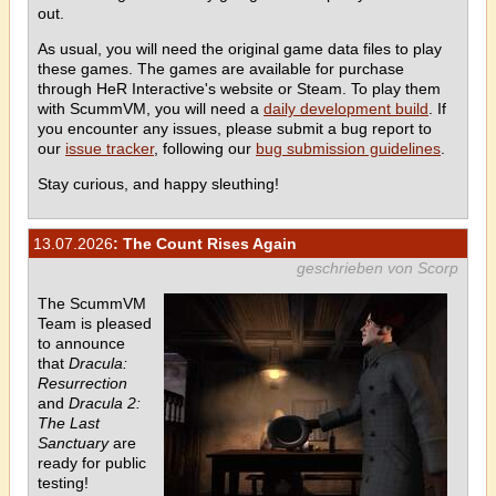
out.
As usual, you will need the original game data files to play
these games. The games are available for purchase
through HeR Interactive's website or Steam. To play them
with ScummVM, you will need a
daily development build
. If
you encounter any issues, please submit a bug report to
our
issue tracker
, following our
bug submission guidelines
.
Stay curious, and happy sleuthing!
13.07.2026
: The Count Rises Again
geschrieben von Scorp
The ScummVM
Team is pleased
to announce
that
Dracula:
Resurrection
and
Dracula 2:
The Last
Sanctuary
are
ready for public
testing!