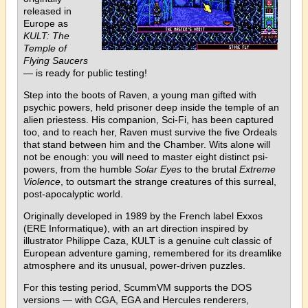
released in
Europe as
KULT: The
Temple of
Flying Saucers
— is ready for public testing!
Step into the boots of Raven, a young man gifted with
psychic powers, held prisoner deep inside the temple of an
alien priestess. His companion, Sci-Fi, has been captured
too, and to reach her, Raven must survive the five Ordeals
that stand between him and the Chamber. Wits alone will
not be enough: you will need to master eight distinct psi-
powers, from the humble
Solar Eyes
to the brutal
Extreme
Violence
, to outsmart the strange creatures of this surreal,
post-apocalyptic world.
Originally developed in 1989 by the French label Exxos
(ERE Informatique), with an art direction inspired by
illustrator Philippe Caza, KULT is a genuine cult classic of
European adventure gaming, remembered for its dreamlike
atmosphere and its unusual, power-driven puzzles.
For this testing period, ScummVM supports the DOS
versions — with CGA, EGA and Hercules renderers,