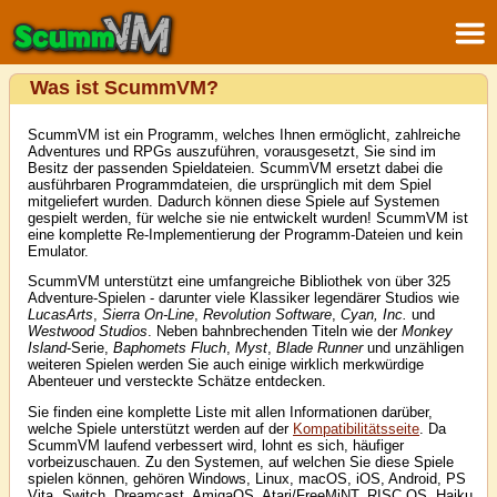
Was ist ScummVM?
ScummVM ist ein Programm, welches Ihnen ermöglicht, zahlreiche
Adventures und RPGs auszuführen, vorausgesetzt, Sie sind im
Besitz der passenden Spieldateien. ScummVM ersetzt dabei die
ausführbaren Programmdateien, die ursprünglich mit dem Spiel
mitgeliefert wurden. Dadurch können diese Spiele auf Systemen
gespielt werden, für welche sie nie entwickelt wurden! ScummVM ist
eine komplette Re-Implementierung der Programm-Dateien und kein
Emulator.
ScummVM unterstützt eine umfangreiche Bibliothek von über 325
Adventure-Spielen - darunter viele Klassiker legendärer Studios wie
LucasArts
,
Sierra On-Line
,
Revolution Software
,
Cyan, Inc.
und
Westwood Studios
. Neben bahnbrechenden Titeln wie der
Monkey
Island
-Serie,
Baphomets Fluch
,
Myst
,
Blade Runner
und unzähligen
weiteren Spielen werden Sie auch einige wirklich merkwürdige
Abenteuer und versteckte Schätze entdecken.
Sie finden eine komplette Liste mit allen Informationen darüber,
welche Spiele unterstützt werden auf der
Kompatibilitätsseite
. Da
ScummVM laufend verbessert wird, lohnt es sich, häufiger
vorbeizuschauen. Zu den Systemen, auf welchen Sie diese Spiele
spielen können, gehören Windows, Linux, macOS, iOS, Android, PS
Vita, Switch, Dreamcast, AmigaOS, Atari/FreeMiNT, RISC OS, Haiku,