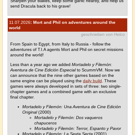
Sharpen your stakes, keep some garlic nearby, and help us
send Dracula back to his grave!
11.07.2026
: Mort and Phil on adventures around the
world
geschrieben von Helco
From Spain to Egypt, from Italy to Russia - follow the
adventures of T.I.A agents Mort and Phil on secret missions
around the world!
Less than a year ago we added
Mortadelo y Filemón:
Aventura de Cine Edición Especial
to ScummVM. Now we
can announce that the nine other games based on the
same engine can be played using the
daily build
. These
games were always developed in sets of three: two single-
chapter games and a combined game with an exclusive
final chapter.
Mortadelo y Filemón: Una Aventura de Cine Edición
Original
(2000)
Mortadelo y Filemón: Dos vaqueros
chapuceros
Mortadelo y Filemón: Terror, Espanto y Pavor
Mortadelo y Filemón: La Sexta Secta
(2001)