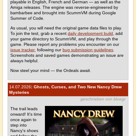
playable in English, French and German — as well as the
Amiga releases. The engine was reverse-engineered by
bambarbee and brought into ScummVM during Google
Summer of Code.
As usual, you will need the original game data files to play.
To join the test, grab a recent
daily development build
, add
your game directory to ScummVM, and play through the
game. Please report any problems you encounter on our
issue tracker
, following our
bug submission guidelines
.
Screenshots and saved games demonstrating an issue are
always helpful.
Now steel your mind — the Ordeals await.
14.07.2026
: Ghosts, Curses, and Two New Nancy Drew
Mysteries
geschrieben von bluegr
The trail leads
onward! It's time
once again to
step into
Nancy's shoes
and follow the