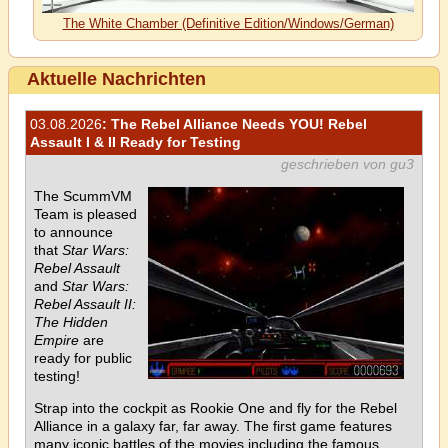
The White Chamber (Definitive Edition/Windows/German)
Aktuelle Nachrichten
03.08.2026
: The Rebel Alliance Needs YOU! Rebel
Assault I & II Ready for Testing
geschrieben von gu3
The ScummVM
Team is pleased
to announce
that
Star Wars:
Rebel Assault
and
Star Wars:
Rebel Assault II:
The Hidden
Empire
are
ready for public
testing!
Strap into the cockpit as Rookie One and fly for the Rebel
Alliance in a galaxy far, far away. The first game features
many iconic battles of the movies including the famous