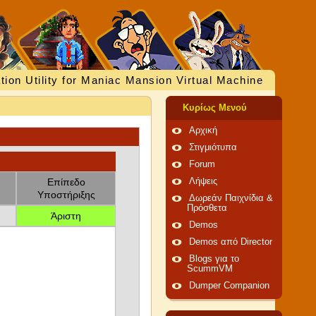
tion Utility for Maniac Mansion Virtual Machine
Κυρίως Μενού
Αρχική
Στιγμιότυπα
Forum
Επίπεδο
Λήψεις
Υποστήριξης
Δωρεάν Παιχνίδια &
Πρόσθετα
Άριστη
Demos
Demos από Director
Blogs για το
ScummVM
Dumper Companion