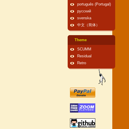
português (Portugal)
русский
svenska
中文（简体）
Theme
SCUMM
Residual
Retro