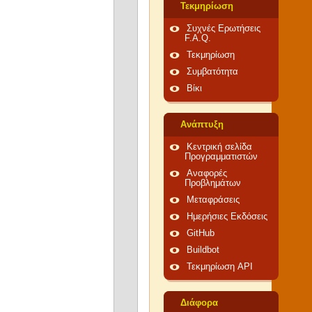
Τεκμηρίωση
Συχνές Ερωτήσεις
F.A.Q.
Τεκμηρίωση
Συμβατότητα
Βίκι
Ανάπτυξη
Κεντρική σελίδα
Προγραμματιστών
Αναφορές
Προβλημάτων
Μεταφράσεις
Ημερήσιες Εκδόσεις
GitHub
Buildbot
Τεκμηρίωση API
Διάφορα