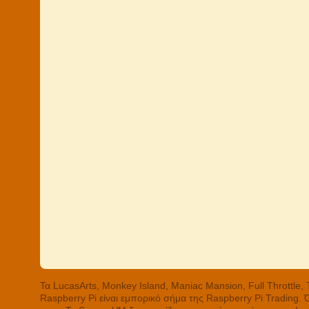
Τα LucasArts, Monkey Island, Maniac Mansion, Full Throttle
Raspberry Pi είναι εμπορικό σήμα της Raspberry Pi Trading.