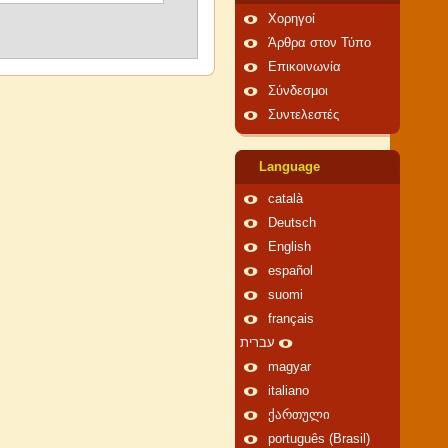
Χορηγοί
Άρθρα στον Τύπο
Επικοινωνία
Σύνδεσμοι
Συντελεστές
Language
català
Deutsch
English
español
suomi
français
עברית
magyar
italiano
ქართული
português (Brasil)