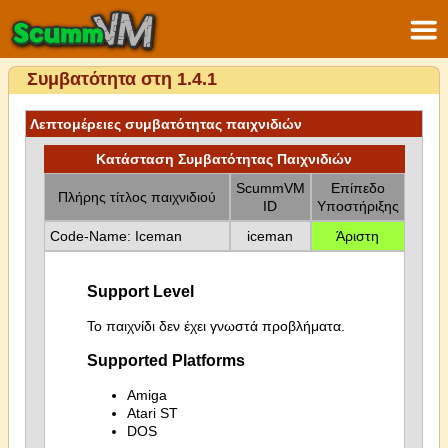
Συμβατότητα στη 1.4.1
Λεπτομέρειες συμβατότητας παιχνιδιών
Κατάσταση Συμβατότητας Παιχνιδιών
ScummVM
Επίπεδο
Πλήρης τίτλος παιχνιδιού
ID
Υποστήριξης
Code-Name: Iceman
iceman
Άριστη
Support Level
Το παιχνίδι δεν έχει γνωστά προβλήματα.
Supported Platforms
Amiga
Atari ST
DOS