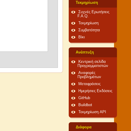
Τεκμηρίωση
Συχνές Ερωτήσεις
F.A.Q.
Τεκμηρίωση
Συμβατότητα
Βίκι
Ανάπτυξη
Κεντρική σελίδα
Προγραμματιστών
Αναφορές
Προβλημάτων
Μεταφράσεις
Ημερήσιες Εκδόσεις
GitHub
Buildbot
Τεκμηρίωση API
Διάφορα