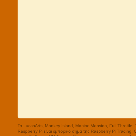
Τα LucasArts, Monkey Island, Maniac Mansion, Full Throttle
Raspberry Pi είναι εμπορικό σήμα της Raspberry Pi Trading.