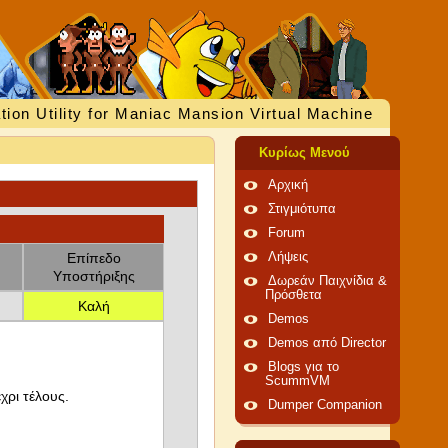
tion Utility for Maniac Mansion Virtual Machine
Κυρίως Μενού
Αρχική
Στιγμιότυπα
Forum
Επίπεδο
Λήψεις
Υποστήριξης
Δωρεάν Παιχνίδια &
Πρόσθετα
Καλή
Demos
Demos από Director
Blogs για το
ScummVM
χρι τέλους.
Dumper Companion