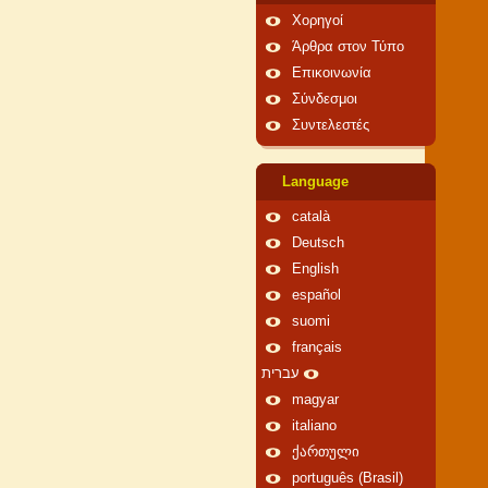
Χορηγοί
Άρθρα στον Τύπο
Επικοινωνία
Σύνδεσμοι
Συντελεστές
Language
català
Deutsch
English
español
suomi
français
עברית
magyar
italiano
ქართული
português (Brasil)