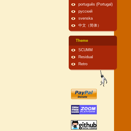
português (Portugal)
русский
svenska
中文（简体）
Theme
SCUMM
Residual
Retro