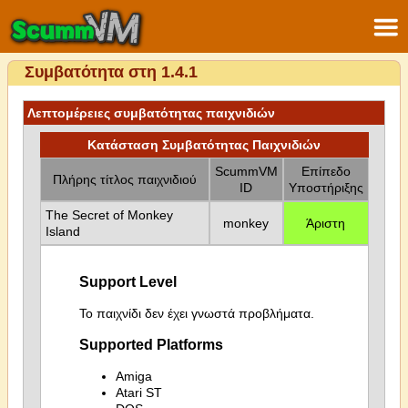
Συμβατότητα στη 1.4.1
Λεπτομέρειες συμβατότητας παιχνιδιών
Κατάσταση Συμβατότητας Παιχνιδιών
ScummVM
Επίπεδο
Πλήρης τίτλος παιχνιδιού
ID
Υποστήριξης
The Secret of Monkey
monkey
Άριστη
Island
Support Level
Το παιχνίδι δεν έχει γνωστά προβλήματα.
Supported Platforms
Amiga
Atari ST