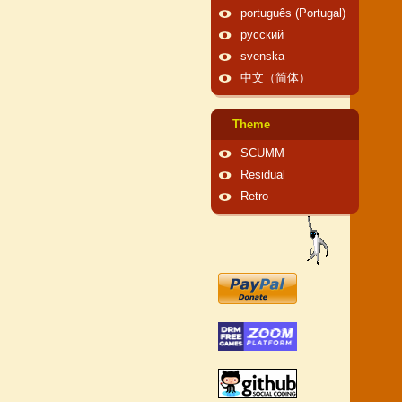
português (Portugal)
русский
svenska
中文（简体）
Theme
SCUMM
Residual
Retro