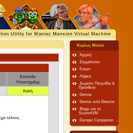
tion Utility for Maniac Mansion Virtual Machine
Κυρίως Μενού
Αρχική
Στιγμιότυπα
Forum
Επίπεδο
Λήψεις
Υποστήριξης
Δωρεάν Παιχνίδια &
Πρόσθετα
Καλή
Demos
Demos από Director
Blogs για το
ScummVM
χρι τέλους.
Dumper Companion