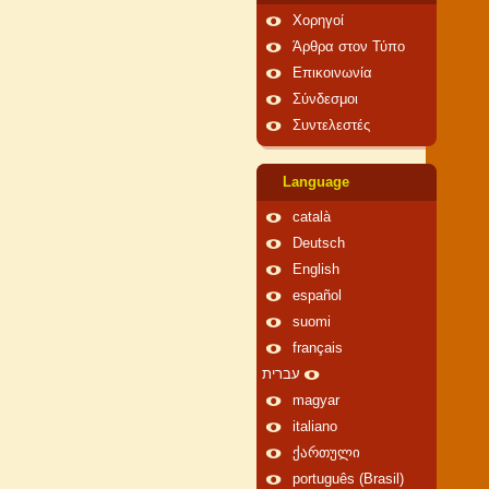
Χορηγοί
Άρθρα στον Τύπο
Επικοινωνία
Σύνδεσμοι
Συντελεστές
Language
català
Deutsch
English
español
suomi
français
עברית
magyar
italiano
ქართული
português (Brasil)