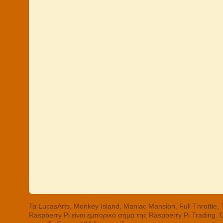
Τα LucasArts, Monkey Island, Maniac Mansion, Full Throttle
Raspberry Pi είναι εμπορικό σήμα της Raspberry Pi Trading.