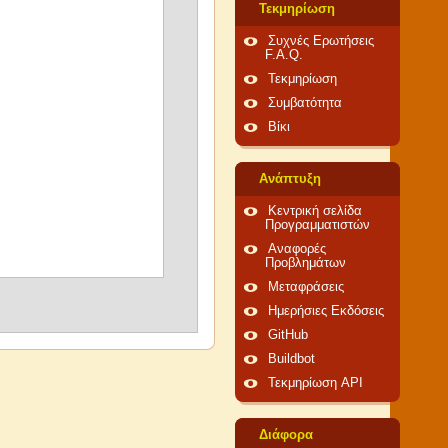
Τεκμηρίωση
Συχνές Ερωτήσεις
F.A.Q.
Τεκμηρίωση
Συμβατότητα
Βίκι
Ανάπτυξη
Κεντρική σελίδα
Προγραμματιστών
Αναφορές
Προβλημάτων
Μεταφράσεις
Ημερήσιες Εκδόσεις
GitHub
Buildbot
Τεκμηρίωση API
Διάφορα