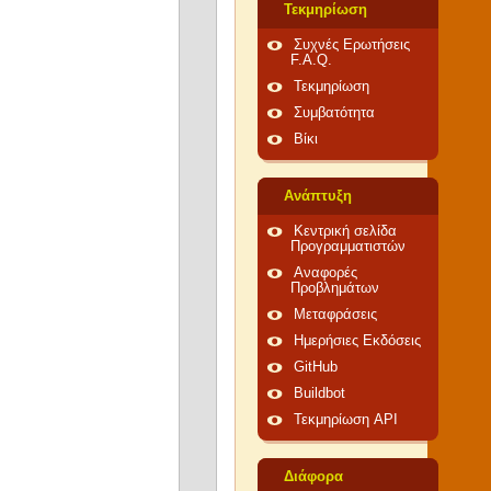
Τεκμηρίωση
Συχνές Ερωτήσεις
F.A.Q.
Τεκμηρίωση
Συμβατότητα
Βίκι
Ανάπτυξη
Κεντρική σελίδα
Προγραμματιστών
Αναφορές
Προβλημάτων
Μεταφράσεις
Ημερήσιες Εκδόσεις
GitHub
Buildbot
Τεκμηρίωση API
Διάφορα