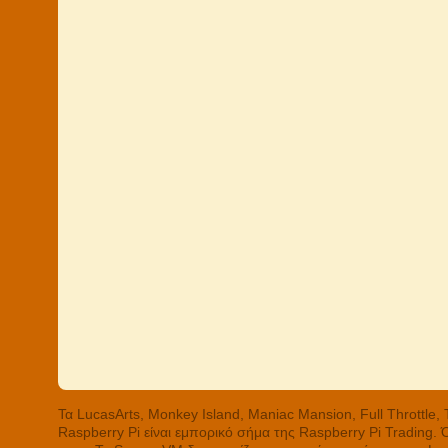
Τα LucasArts, Monkey Island, Maniac Mansion, Full Throttle
Raspberry Pi είναι εμπορικό σήμα της Raspberry Pi Trading.