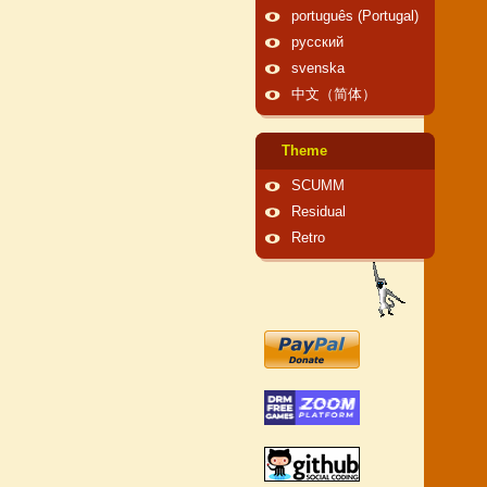
português (Portugal)
русский
svenska
中文（简体）
Theme
SCUMM
Residual
Retro