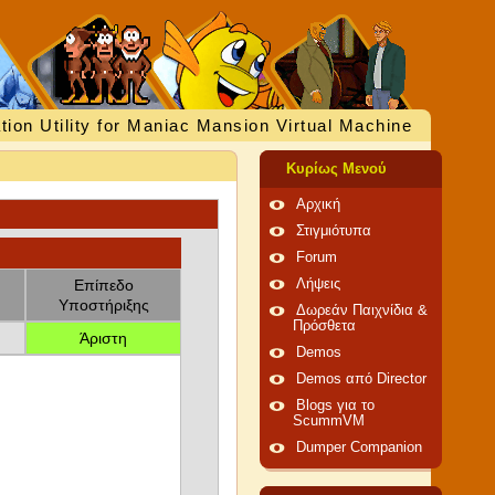
tion Utility for Maniac Mansion Virtual Machine
Κυρίως Μενού
Αρχική
Στιγμιότυπα
Forum
Επίπεδο
Λήψεις
Υποστήριξης
Δωρεάν Παιχνίδια &
Πρόσθετα
Άριστη
Demos
Demos από Director
Blogs για το
ScummVM
Dumper Companion