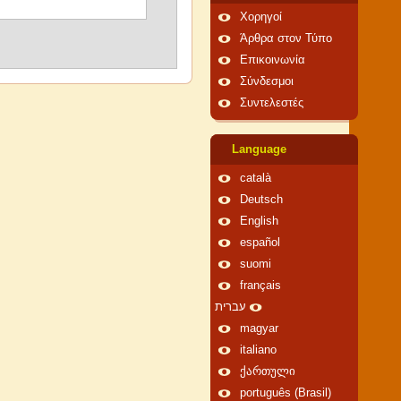
Χορηγοί
Άρθρα στον Τύπο
Επικοινωνία
Σύνδεσμοι
Συντελεστές
Language
català
Deutsch
English
español
suomi
français
עברית
magyar
italiano
ქართული
português (Brasil)