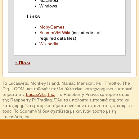
Macintosh
Windows
Links
MobyGames
ScummVM Wiki
(includes list of
required data files)
Wikipedia
« Πίσω
Τα LucasArts, Monkey Island, Maniac Mansion, Full Throttle, The
Dig, LOOM, και πιθανόν πολλά άλλα είναι καταχωρημένα εμπορικά
σήματα της
LucasArts, Inc.
. Το Raspberry Pi είναι εμπορικό σήμα
της Raspberry Pi Trading. Όλα τα υπόλοιπα εμπορικά σήματα και
καταχωρημένα εμπορικά σήματα ανήκουν στις αντίστοιχες εταιρείες
τους. Το ScummVM δεν σχετίζεται με κανέναν τρόπο με τη
LucasArts, Inc.