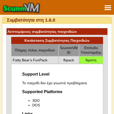
Συμβατότητα στη 1.6.0
Λεπτομέρειες συμβατότητας παιχνιδιών
Κατάσταση Συμβατότητας Παιχνιδιών
ScummVM
Επίπεδο
Πλήρης τίτλος παιχνιδιού
ID
Υποστήριξης
Fatty Bear's FunPack
fbpack
Άριστη
Support Level
Το παιχνίδι δεν έχει γνωστά προβλήματα.
Supported Platforms
3DO
DOS
Links