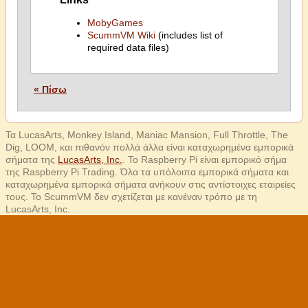
MobyGames
ScummVM Wiki
(includes list of
required data files)
« Πίσω
Τα LucasArts, Monkey Island, Maniac Mansion, Full Throttle, The
Dig, LOOM, και πιθανόν πολλά άλλα είναι καταχωρημένα εμπορικά
σήματα της
LucasArts, Inc.
. Το Raspberry Pi είναι εμπορικό σήμα
της Raspberry Pi Trading. Όλα τα υπόλοιπα εμπορικά σήματα και
καταχωρημένα εμπορικά σήματα ανήκουν στις αντίστοιχες εταιρείες
τους. Το ScummVM δεν σχετίζεται με κανέναν τρόπο με τη
LucasArts, Inc.