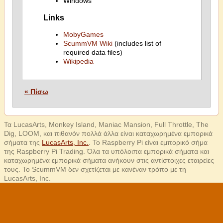
Windows
Links
MobyGames
ScummVM Wiki
(includes list of
required data files)
Wikipedia
« Πίσω
Τα LucasArts, Monkey Island, Maniac Mansion, Full Throttle, The
Dig, LOOM, και πιθανόν πολλά άλλα είναι καταχωρημένα εμπορικά
σήματα της
LucasArts, Inc.
. Το Raspberry Pi είναι εμπορικό σήμα
της Raspberry Pi Trading. Όλα τα υπόλοιπα εμπορικά σήματα και
καταχωρημένα εμπορικά σήματα ανήκουν στις αντίστοιχες εταιρείες
τους. Το ScummVM δεν σχετίζεται με κανέναν τρόπο με τη
LucasArts, Inc.