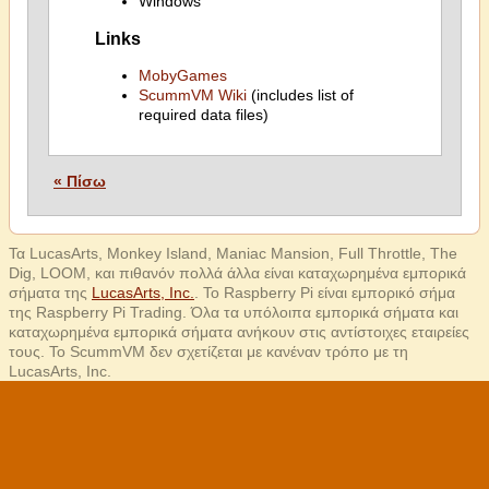
Windows
Links
MobyGames
ScummVM Wiki
(includes list of
required data files)
« Πίσω
Τα LucasArts, Monkey Island, Maniac Mansion, Full Throttle, The
Dig, LOOM, και πιθανόν πολλά άλλα είναι καταχωρημένα εμπορικά
σήματα της
LucasArts, Inc.
. Το Raspberry Pi είναι εμπορικό σήμα
της Raspberry Pi Trading. Όλα τα υπόλοιπα εμπορικά σήματα και
καταχωρημένα εμπορικά σήματα ανήκουν στις αντίστοιχες εταιρείες
τους. Το ScummVM δεν σχετίζεται με κανέναν τρόπο με τη
LucasArts, Inc.