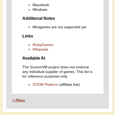
Macintosh
Windows
Additional Notes
Minigames are not supported yet
Links
MobyGames
Wikipedia
Available At
The ScummVM project does not endorse
any individual supplier of games. This list is
for reference purposes only.
ZOOM Platform
(affiliate link)
« Πίσω