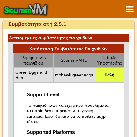
Συμβατότητα στη 2.5.1
Λεπτομέρειες συμβατότητας παιχνιδιών
Κατάσταση Συμβατότητας Παιχνιδιών
Πλήρης τίτλος
Επίπεδο
ScummVM ID
παιχνιδιού
Υποστήριξης
Green Eggs and
mohawk:greeneggs
Καλή
Ham
Support Level
Το παιχνίδι ίσως να έχει μικρά προβλήματα
τα οποία δεν επηρεάζουν τη γενική
εμπειρία. Είναι δυνατό να το παίξετε μέχρι
τέλους.
Supported Platforms