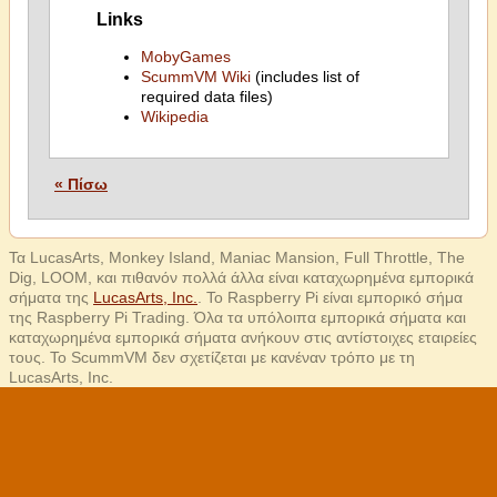
Links
MobyGames
ScummVM Wiki
(includes list of
required data files)
Wikipedia
« Πίσω
Τα LucasArts, Monkey Island, Maniac Mansion, Full Throttle, The
Dig, LOOM, και πιθανόν πολλά άλλα είναι καταχωρημένα εμπορικά
σήματα της
LucasArts, Inc.
. Το Raspberry Pi είναι εμπορικό σήμα
της Raspberry Pi Trading. Όλα τα υπόλοιπα εμπορικά σήματα και
καταχωρημένα εμπορικά σήματα ανήκουν στις αντίστοιχες εταιρείες
τους. Το ScummVM δεν σχετίζεται με κανέναν τρόπο με τη
LucasArts, Inc.