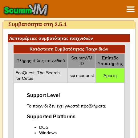
Συμβατότητα στη 2.5.1
Λεπτομέρειες συμβατότητας παιχνιδιών
Κατάσταση Συμβατότητας Παιχνιδιών
ScummVM
Επίπεδο
Πλήρης τίτλος παιχνιδιού
ID
Υποστήριξης
EcoQuest: The Search
sci:ecoquest
Άριστη
for Cetus
Support Level
Το παιχνίδι δεν έχει γνωστά προβλήματα.
Supported Platforms
DOS
Windows