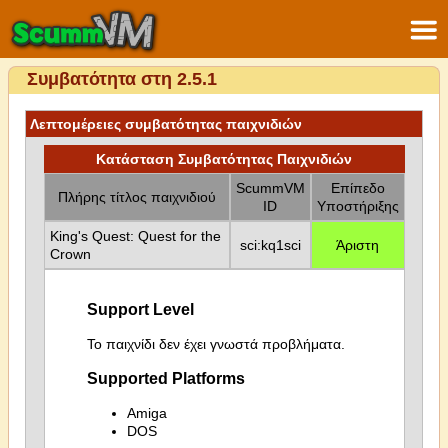
Συμβατότητα στη 2.5.1
Λεπτομέρειες συμβατότητας παιχνιδιών
Κατάσταση Συμβατότητας Παιχνιδιών
ScummVM
Επίπεδο
Πλήρης τίτλος παιχνιδιού
ID
Υποστήριξης
King's Quest: Quest for the
sci:kq1sci
Άριστη
Crown
Support Level
Το παιχνίδι δεν έχει γνωστά προβλήματα.
Supported Platforms
Amiga
DOS