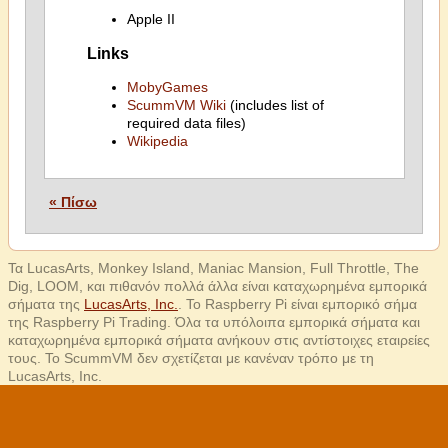
Apple II
Links
MobyGames
ScummVM Wiki
(includes list of
required data files)
Wikipedia
« Πίσω
Τα LucasArts, Monkey Island, Maniac Mansion, Full Throttle, The
Dig, LOOM, και πιθανόν πολλά άλλα είναι καταχωρημένα εμπορικά
σήματα της
LucasArts, Inc.
. Το Raspberry Pi είναι εμπορικό σήμα
της Raspberry Pi Trading. Όλα τα υπόλοιπα εμπορικά σήματα και
καταχωρημένα εμπορικά σήματα ανήκουν στις αντίστοιχες εταιρείες
τους. Το ScummVM δεν σχετίζεται με κανέναν τρόπο με τη
LucasArts, Inc.