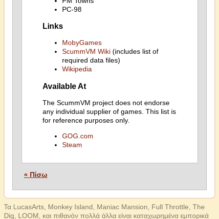
FM Towns
PC-98
Links
MobyGames
ScummVM Wiki
(includes list of
required data files)
Wikipedia
Available At
The ScummVM project does not endorse
any individual supplier of games. This list is
for reference purposes only.
GOG.com
Steam
« Πίσω
Τα LucasArts, Monkey Island, Maniac Mansion, Full Throttle, The
Dig, LOOM, και πιθανόν πολλά άλλα είναι καταχωρημένα εμπορικά