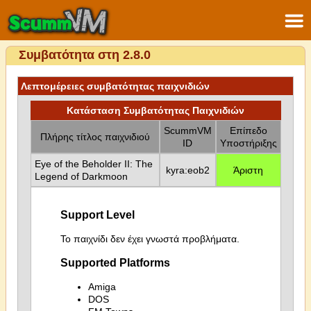
Συμβατότητα στη 2.8.0
Λεπτομέρειες συμβατότητας παιχνιδιών
Κατάσταση Συμβατότητας Παιχνιδιών
ScummVM
Επίπεδο
Πλήρης τίτλος παιχνιδιού
ID
Υποστήριξης
Eye of the Beholder II: The
kyra:eob2
Άριστη
Legend of Darkmoon
Support Level
Το παιχνίδι δεν έχει γνωστά προβλήματα.
Supported Platforms
Amiga
DOS