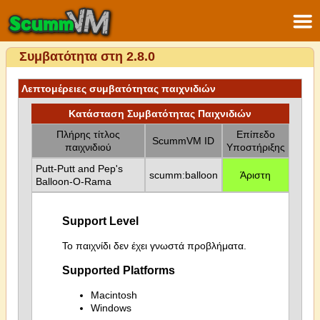
Συμβατότητα στη 2.8.0
Λεπτομέρειες συμβατότητας παιχνιδιών
Κατάσταση Συμβατότητας Παιχνιδιών
Πλήρης τίτλος
Επίπεδο
ScummVM ID
παιχνιδιού
Υποστήριξης
Putt-Putt and Pep's
scumm:balloon
Άριστη
Balloon-O-Rama
Support Level
Το παιχνίδι δεν έχει γνωστά προβλήματα.
Supported Platforms
Macintosh
Windows