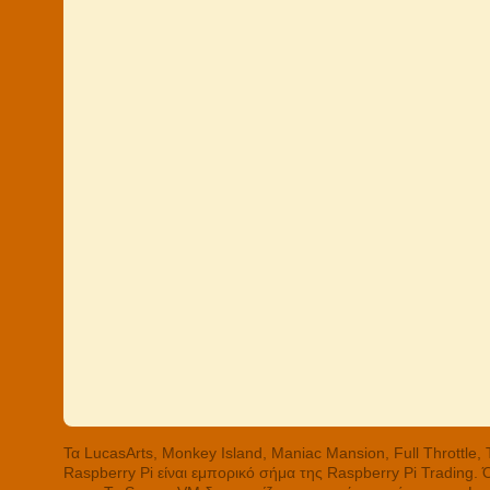
Τα LucasArts, Monkey Island, Maniac Mansion, Full Throttle
Raspberry Pi είναι εμπορικό σήμα της Raspberry Pi Trading.