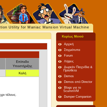
tion Utility for Maniac Mansion Virtual Machine
Κυρίως Μενού
Αρχική
Στιγμιότυπα
Forum
Επίπεδο
Λήψεις
Υποστήριξης
Δωρεάν Παιχνίδια &
Πρόσθετα
Καλή
Demos
Demos από Director
Blogs για το
ScummVM
χρι τέλους.
Dumper Companion