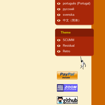
português (Portugal)
русский
svenska
中文（简体）
Theme
SCUMM
Residual
Retro