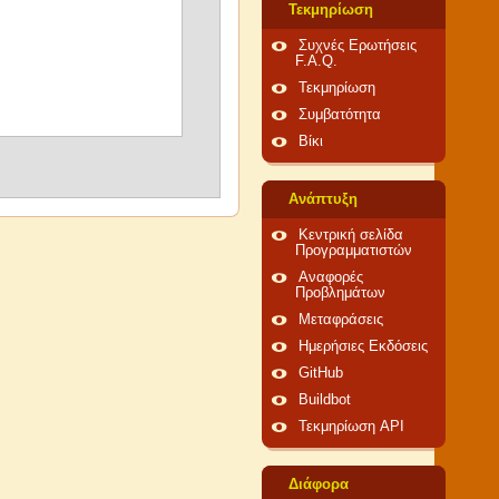
Τεκμηρίωση
Συχνές Ερωτήσεις
F.A.Q.
Τεκμηρίωση
Συμβατότητα
Βίκι
Ανάπτυξη
Κεντρική σελίδα
Προγραμματιστών
Αναφορές
Προβλημάτων
Μεταφράσεις
Ημερήσιες Εκδόσεις
GitHub
Buildbot
Τεκμηρίωση API
Διάφορα