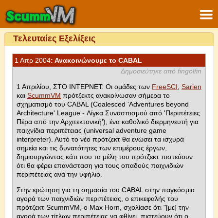
Τελευταίες Εξελίξεις
1 Απρ 2004
: Ανακοινώνουμε το CABAL
Δημοσιεύτηκε από fingolfin
1 Απριλίου, ΣΤΟ ΙΝΤΕΡΝΕΤ: Οι ομάδες των
FreeSCI
,
Sarien
και
ScummVM
πρότζεκτς ανακοίνωσαν σήμερα το
σχηματισμό του CABAL (Coalesced 'Adventures beyond
Architecture' League - Λίγκα Συνασπισμού από 'Περιπέτειες
Πέρα από την Αρχιτεκτονική'), ένα καθολικό διερμηνευτή για
παιχνίδια περιπέτειας (universal adventure game
interpreter). Αυτό το νέο πρότζεκτ θα ενώσει τα ισχυρά
σημεία και τις δυνατότητες των επιμέρους έργων,
δημιουργώντας κάτι που τα μέλη του πρότζεκτ πιστεύουν
ότι θα φέρει επανάσταση για τους οπαδούς παιχνιδιών
περιπέτειας ανά την υφήλιο.
Στην ερώτηση για τη σημασία του CABAL στην παγκόσμια
αγορά των παιχνιδιών περιπέτειας, ο επικεφαλής του
πρότζεκτ ScummVM, ο Max Horn, σχολίασε ότι "[με] την
αγορά των τίτλων περιπέτειας να φθίνει, πιστεύουν ότι ο