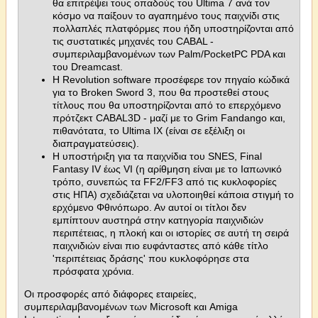
θα επιτρέψει τους οπαδούς του Ultima 7 ανά τον
κόσμο να παίξουν το αγαπημένο τους παιχνίδι στις
πολλαπλές πλατφόρμες που ήδη υποστηρίζονται από
τις συστατικές μηχανές του CABAL -
συμπεριλαμβανομένων των Palm/PocketPC PDA και
του Dreamcast.
Η Revolution software προσέφερε τον πηγαίο κώδικά
για το Broken Sword 3, που θα προστεθεί στους
τίτλους που θα υποστηρίζονται από το επερχόμενο
πρότζεκτ CABAL3D - μαζί με το Grim Fandango και,
πιθανότατα, το Ultima IX (είναι σε εξέλιξη οι
διαπραγματεύσεις).
Η υποστήριξη για τα παιχνίδια του SNES, Final
Fantasy IV έως VI (η αρίθμηση είναι με το Ιαπωνικό
τρόπο, συνεπώς τα FF2/FF3 από τις κυκλοφορίες
στις ΗΠΑ) σχεδιάζεται να υλοποιηθεί κάποια στιγμή το
ερχόμενο Φθινόπωρο. Αν αυτοί οι τίτλοι δεν
εμπίπτουν αυστηρά στην κατηγορία παιχνιδιών
περιπέτειας, η πλοκή και οι ιστορίες σε αυτή τη σειρά
παιχνιδιών είναι πιο ευφάνταστες από κάθε τίτλο
'περιπέτειας δράσης' που κυκλοφόρησε στα
πρόσφατα χρόνια.
Οι προσφορές από διάφορες εταιρείες,
συμπεριλαμβανομένων των Microsoft και Amiga