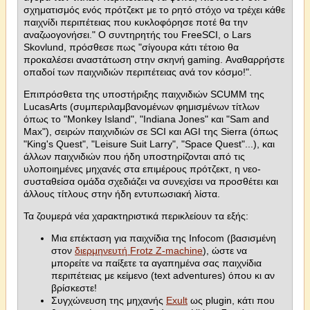
σχηματισμός ενός πρότζεκτ με το ρητό στόχο να τρέχει κάθε
παιχνίδι περιπέτειας που κυκλοφόρησε ποτέ θα την
αναζωογονήσει." Ο συντηρητής του FreeSCI, ο Lars
Skovlund, πρόσθεσε πως "σίγουρα κάτι τέτοιο θα
προκαλέσει αναστάτωση στην σκηνή gaming. Αναθαρρήστε
οπαδοί των παιχνιδιών περιπέτειας ανά τον κόσμο!".
Επιπρόσθετα της υποστήριξης παιχνιδιών SCUMM της
LucasArts (συμπεριλαμβανομένων φημισμένων τίτλων
όπως το "Monkey Island", "Indiana Jones" και "Sam and
Max"), σειρών παιχνιδιών σε SCI και AGI της Sierra (όπως
"King's Quest", "Leisure Suit Larry", "Space Quest"...), και
άλλων παιχνιδιών που ήδη υποστηρίζονται από τις
υλοποιημένες μηχανές στα επιμέρους πρότζεκτ, η νεο-
συσταθείσα ομάδα σχεδιάζει να συνεχίσει να προσθέτει και
άλλους τίτλους στην ήδη εντυπωσιακή λίστα.
Τα ζουμερά νέα χαρακτηριστικά περικλείουν τα εξής:
Μια επέκταση για παιχνίδια της Infocom (βασισμένη
στον
διερμηνευτή Frotz Z-machine
), ώστε να
μπορείτε να παίξετε τα αγαπημένα σας παιχνίδια
περιπέτειας με κείμενο (text adventures) όπου κι αν
βρίσκεστε!
Συγχώνευση της μηχανής
Exult
ως plugin, κάτι που