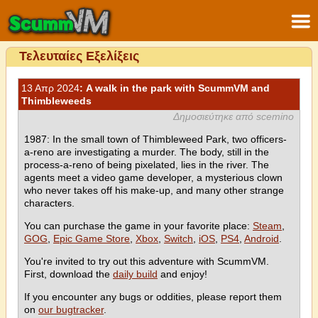
Τελευταίες Εξελίξεις
13 Απρ 2024
: A walk in the park with ScummVM and
Thimbleweeds
Δημοσιεύτηκε από scemino
1987: In the small town of Thimbleweed Park, two officers-
a-reno are investigating a murder. The body, still in the
process-a-reno of being pixelated, lies in the river. The
agents meet a video game developer, a mysterious clown
who never takes off his make-up, and many other strange
characters.
You can purchase the game in your favorite place:
Steam
,
GOG
,
Epic Game Store
,
Xbox
,
Switch
,
iOS
,
PS4
,
Android
.
You're invited to try out this adventure with ScummVM.
First, download the
daily build
and enjoy!
If you encounter any bugs or oddities, please report them
on
our bugtracker
.