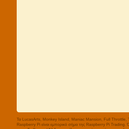
Τα LucasArts, Monkey Island, Maniac Mansion, Full Throttle
Raspberry Pi είναι εμπορικό σήμα της Raspberry Pi Trading.