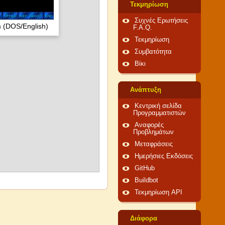
Τεκμηρίωση
Συχνές Ερωτήσεις
 (DOS/English)
F.A.Q.
Τεκμηρίωση
Συμβατότητα
Βίκι
Ανάπτυξη
Κεντρική σελίδα
Προγραμματιστών
Αναφορές
Προβλημάτων
Μεταφράσεις
Ημερήσιες Εκδόσεις
GitHub
Buildbot
Τεκμηρίωση API
Διάφορα