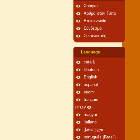
Χορηγοί
Άρθρα στον Τύπο
Επικοινωνία
Σύνδεσμοι
Συντελεστές
Language
català
Deutsch
English
español
suomi
français
עברית
magyar
italiano
ქართული
português (Brasil)