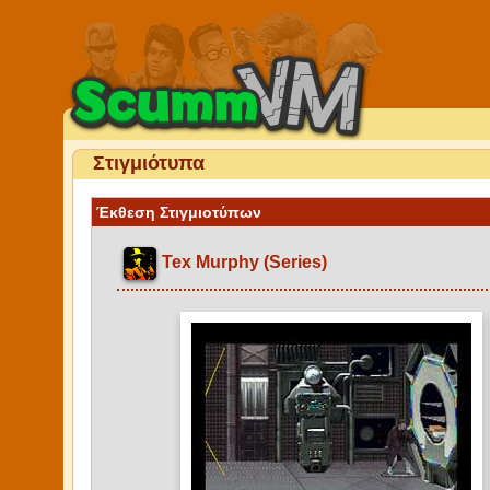
Στιγμιότυπα
Έκθεση Στιγμιοτύπων
Tex Murphy (Series)