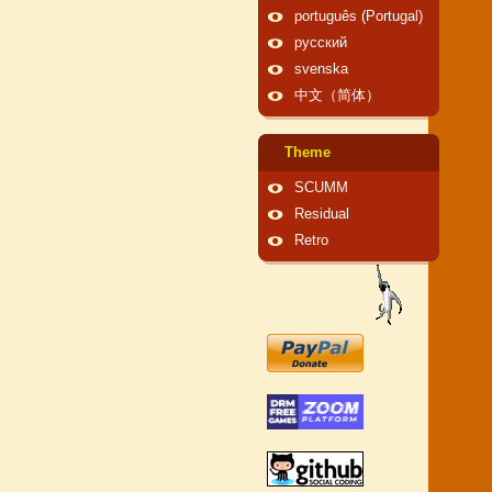
português (Portugal)
русский
svenska
中文（简体）
Theme
SCUMM
Residual
Retro