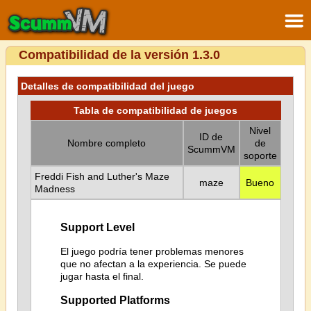
Compatibilidad de la versión 1.3.0
Detalles de compatibilidad del juego
Tabla de compatibilidad de juegos
Nivel
ID de
Nombre completo
de
ScummVM
soporte
Freddi Fish and Luther's Maze
maze
Bueno
Madness
Support Level
El juego podría tener problemas menores
que no afectan a la experiencia. Se puede
jugar hasta el final.
Supported Platforms