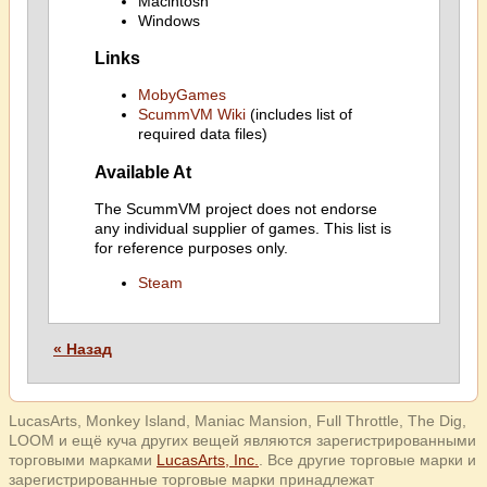
Macintosh
Windows
Links
MobyGames
ScummVM Wiki
(includes list of
required data files)
Available At
The ScummVM project does not endorse
any individual supplier of games. This list is
for reference purposes only.
Steam
« Назад
LucasArts, Monkey Island, Maniac Mansion, Full Throttle, The Dig,
LOOM и ещё куча других вещей являются зарегистрированными
торговыми марками
LucasArts, Inc.
. Все другие торговые марки и
зарегистрированные торговые марки принадлежат