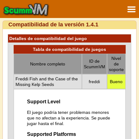
Compatibilidad de la versión 1.4.1
Detalles de compatibilidad del juego
Tabla de compatibilidad de juegos
Nivel
ID de
Nombre completo
de
ScummVM
soporte
Freddi Fish and the Case of the
freddi
Bueno
Missing Kelp Seeds
Support Level
El juego podría tener problemas menores
que no afectan a la experiencia. Se puede
jugar hasta el final.
Supported Platforms