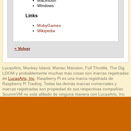
Macintosh
Windows
Links
MobyGames
Wikipedia
« Volver
LucasArts, Monkey Island, Maniac Mansion, Full Throttle, The Dig,
LOOM y probablemente muchas más cosas son marcas registradas
de
LucasArts, Inc
. Raspberry Pi es una marca registrada de
Raspberry Pi Trading. Todas las demás marcas comerciales y
marcas registradas son propiedad de sus respectivas compañías.
ScummVM no está afiliado de ninguna manera con LucasArts, Inc.