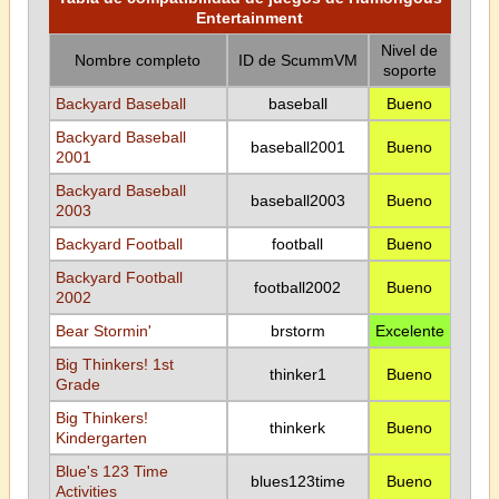
Entertainment
Nivel de
Nombre completo
ID de ScummVM
soporte
Backyard Baseball
baseball
Bueno
Backyard Baseball
baseball2001
Bueno
2001
Backyard Baseball
baseball2003
Bueno
2003
Backyard Football
football
Bueno
Backyard Football
football2002
Bueno
2002
Bear Stormin'
brstorm
Excelente
Big Thinkers! 1st
thinker1
Bueno
Grade
Big Thinkers!
thinkerk
Bueno
Kindergarten
Blue's 123 Time
blues123time
Bueno
Activities