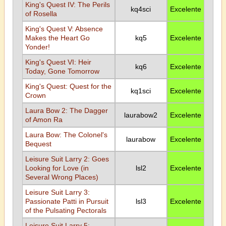
King's Quest IV: The Perils
kq4sci
Excelente
of Rosella
King's Quest V: Absence
Makes the Heart Go
kq5
Excelente
Yonder!
King's Quest VI: Heir
kq6
Excelente
Today, Gone Tomorrow
King's Quest: Quest for the
kq1sci
Excelente
Crown
Laura Bow 2: The Dagger
laurabow2
Excelente
of Amon Ra
Laura Bow: The Colonel's
laurabow
Excelente
Bequest
Leisure Suit Larry 2: Goes
Looking for Love (in
lsl2
Excelente
Several Wrong Places)
Leisure Suit Larry 3:
Passionate Patti in Pursuit
lsl3
Excelente
of the Pulsating Pectorals
Leisure Suit Larry 5: