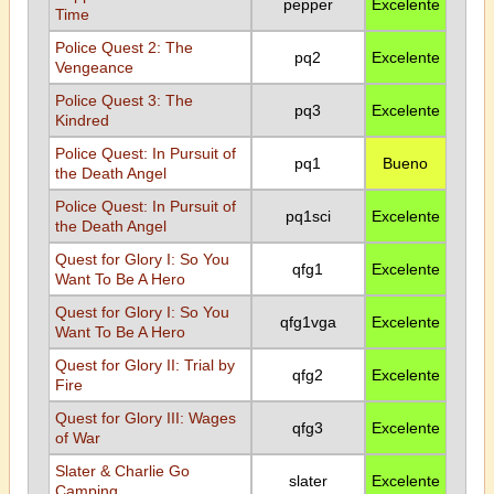
pepper
Excelente
Time
Police Quest 2: The
pq2
Excelente
Vengeance
Police Quest 3: The
pq3
Excelente
Kindred
Police Quest: In Pursuit of
pq1
Bueno
the Death Angel
Police Quest: In Pursuit of
pq1sci
Excelente
the Death Angel
Quest for Glory I: So You
qfg1
Excelente
Want To Be A Hero
Quest for Glory I: So You
qfg1vga
Excelente
Want To Be A Hero
Quest for Glory II: Trial by
qfg2
Excelente
Fire
Quest for Glory III: Wages
qfg3
Excelente
of War
Slater & Charlie Go
slater
Excelente
Camping