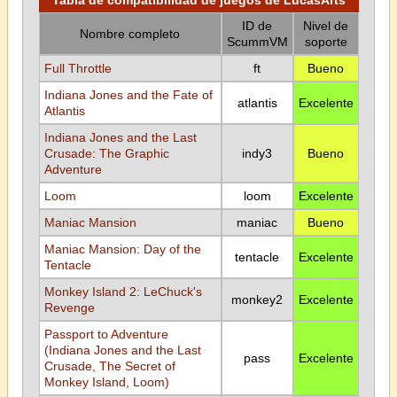
Tabla de compatibilidad de juegos de LucasArts
ID de
Nivel de
Nombre completo
ScummVM
soporte
Full Throttle
ft
Bueno
Indiana Jones and the Fate of
atlantis
Excelente
Atlantis
Indiana Jones and the Last
Crusade: The Graphic
indy3
Bueno
Adventure
Loom
loom
Excelente
Maniac Mansion
maniac
Bueno
Maniac Mansion: Day of the
tentacle
Excelente
Tentacle
Monkey Island 2: LeChuck's
monkey2
Excelente
Revenge
Passport to Adventure
(Indiana Jones and the Last
pass
Excelente
Crusade, The Secret of
Monkey Island, Loom)