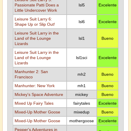
Passionate Patti Does a
lsl5
Excelente
Little Undercover Work
Leisure Suit Larry 6:
lsl6
Excelente
Shape Up or Slip Out!
Leisure Suit Larry in the
Land of the Lounge
lsl1
Bueno
Lizards
Leisure Suit Larry in the
Land of the Lounge
lsl1sci
Excelente
Lizards
Manhunter 2: San
mh2
Bueno
Francisco
Manhunter: New York
mh1
Bueno
Mickey's Space Adventure
mickey
Bueno
Mixed Up Fairy Tales
fairytales
Excelente
Mixed-Up Mother Goose
mixedup
Bueno
Mixed-Up Mother Goose
mothergoose
Excelente
Pepper's Adventures in