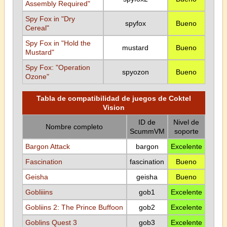
Assembly Required"
Spy Fox in "Dry
spyfox
Bueno
Cereal"
Spy Fox in "Hold the
mustard
Bueno
Mustard"
Spy Fox: "Operation
spyozon
Bueno
Ozone"
Tabla de compatibilidad de juegos de Coktel
Vision
ID de
Nivel de
Nombre completo
ScummVM
soporte
Bargon Attack
bargon
Excelente
Fascination
fascination
Bueno
Geisha
geisha
Bueno
Gobliiins
gob1
Excelente
Gobliins 2: The Prince Buffoon
gob2
Excelente
Goblins Quest 3
gob3
Excelente