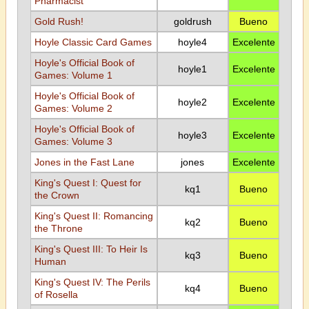
Pharmacist
Gold Rush!
goldrush
Bueno
Hoyle Classic Card Games
hoyle4
Excelente
Hoyle's Official Book of
hoyle1
Excelente
Games: Volume 1
Hoyle's Official Book of
hoyle2
Excelente
Games: Volume 2
Hoyle's Official Book of
hoyle3
Excelente
Games: Volume 3
Jones in the Fast Lane
jones
Excelente
King's Quest I: Quest for
kq1
Bueno
the Crown
King's Quest II: Romancing
kq2
Bueno
the Throne
King's Quest III: To Heir Is
kq3
Bueno
Human
King's Quest IV: The Perils
kq4
Bueno
of Rosella