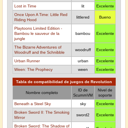
Lost in Time
lit
Excelente
Once Upon A Time: Little Red
littlered
Bueno
Riding Hood
Playtoons Limited Edition -
Bambou le sauveur de la
bambou
Excelente
jungle
The Bizarre Adventures of
woodruff
Excelente
Woodruff and the Schnibble
Urban Runner
urban
Excelente
Ween: The Prophecy
ween
Excelente
Tabla de compatibilidad de juegos de Revolution
ID de
Nivel de
Nombre completo
ScummVM
soporte
Beneath a Steel Sky
sky
Excelente
Broken Sword II: The Smoking
sword2
Excelente
Mirror
Broken Sword: The Shadow of