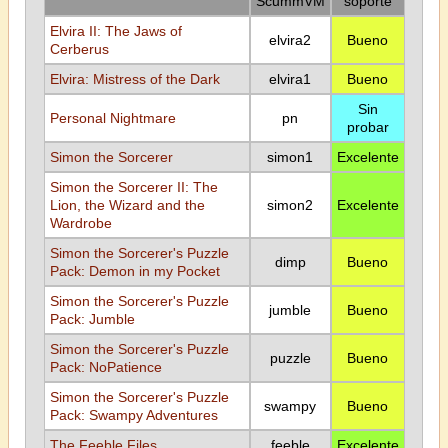
ScummVM
soporte
Elvira II: The Jaws of
elvira2
Bueno
Cerberus
Elvira: Mistress of the Dark
elvira1
Bueno
Sin
Personal Nightmare
pn
probar
Simon the Sorcerer
simon1
Excelente
Simon the Sorcerer II: The
Lion, the Wizard and the
simon2
Excelente
Wardrobe
Simon the Sorcerer's Puzzle
dimp
Bueno
Pack: Demon in my Pocket
Simon the Sorcerer's Puzzle
jumble
Bueno
Pack: Jumble
Simon the Sorcerer's Puzzle
puzzle
Bueno
Pack: NoPatience
Simon the Sorcerer's Puzzle
swampy
Bueno
Pack: Swampy Adventures
The Feeble Files
feeble
Excelente