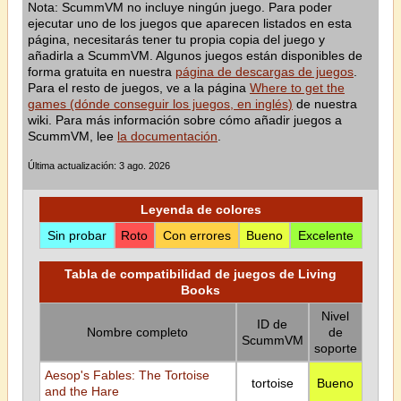
Nota: ScummVM no incluye ningún juego. Para poder
ejecutar uno de los juegos que aparecen listados en esta
página, necesitarás tener tu propia copia del juego y
añadirla a ScummVM. Algunos juegos están disponibles de
forma gratuita en nuestra
página de descargas de juegos
.
Para el resto de juegos, ve a la página
Where to get the
games (dónde conseguir los juegos, en inglés)
de nuestra
wiki. Para más información sobre cómo añadir juegos a
ScummVM, lee
la documentación
.
Última actualización: 3 ago. 2026
Leyenda de colores
Sin probar
Roto
Con errores
Bueno
Excelente
Tabla de compatibilidad de juegos de Living
Books
Nivel
ID de
Nombre completo
de
ScummVM
soporte
Aesop's Fables: The Tortoise
tortoise
Bueno
and the Hare