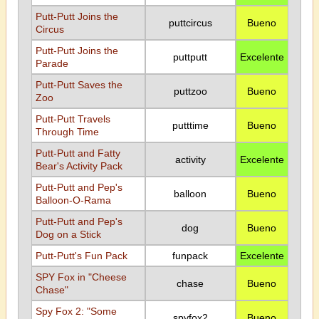
Putt-Putt Joins the
puttcircus
Bueno
Circus
Putt-Putt Joins the
puttputt
Excelente
Parade
Putt-Putt Saves the
puttzoo
Bueno
Zoo
Putt-Putt Travels
putttime
Bueno
Through Time
Putt-Putt and Fatty
activity
Excelente
Bear's Activity Pack
Putt-Putt and Pep's
balloon
Bueno
Balloon-O-Rama
Putt-Putt and Pep's
dog
Bueno
Dog on a Stick
Putt-Putt's Fun Pack
funpack
Excelente
SPY Fox in "Cheese
chase
Bueno
Chase"
Spy Fox 2: "Some
spyfox2
Bueno