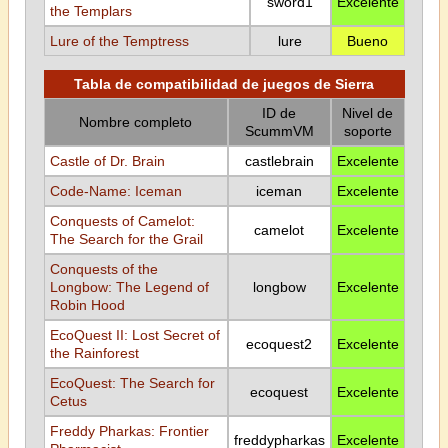
sword1
Excelente
the Templars
Lure of the Temptress
lure
Bueno
Tabla de compatibilidad de juegos de Sierra
ID de
Nivel de
Nombre completo
ScummVM
soporte
Castle of Dr. Brain
castlebrain
Excelente
Code-Name: Iceman
iceman
Excelente
Conquests of Camelot:
camelot
Excelente
The Search for the Grail
Conquests of the
Longbow: The Legend of
longbow
Excelente
Robin Hood
EcoQuest II: Lost Secret of
ecoquest2
Excelente
the Rainforest
EcoQuest: The Search for
ecoquest
Excelente
Cetus
Freddy Pharkas: Frontier
freddypharkas
Excelente