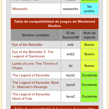
Sin
Waxworks
waxworks
probar
Tabla de compatibilidad de juegos de Westwood
Studios
ID de
Nivel de
Nombre completo
ScummVM
soporte
Eye of the Beholder
eob
Bueno
Eye of the Beholder II: The
eob2
Bueno
Legend of Darkmoon
Lands of Lore: The Throne of
lol
Bueno
Chaos
The Legend of Kyrandia
kyra1
Excelente
The Legend of Kyrandia: Book
kyra3
Excelente
3 - Malcolm's Revenge
The Legend of Kyrandia:
kyra2
Excelente
Hand of Fate