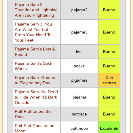
Pajama Sam 2:
Thunder and Lightning
pajama2
Bueno
Aren't so Frightening
Pajama Sam 3: You
Are What You Eat
pajama3
Bueno
From Your Head To
Your Feet
Pajama Sam's Lost &
lost
Bueno
Found
Pajama Sam's Sock
socks
Bueno
Works
Pajama Sam: Games
Con
pjgames
to Play on Any Day
errores
Pajama Sam: No Need
to Hide When It's Dark
pajama
Bueno
Outside
Putt-Putt Enters the
puttrace
Bueno
Race
Putt-Putt Goes to the
puttmoon
Excelente
Moon