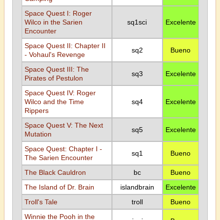
Space Quest I: Roger
Wilco in the Sarien
sq1sci
Excelente
Encounter
Space Quest II: Chapter II
sq2
Bueno
- Vohaul's Revenge
Space Quest III: The
sq3
Excelente
Pirates of Pestulon
Space Quest IV: Roger
Wilco and the Time
sq4
Excelente
Rippers
Space Quest V: The Next
sq5
Excelente
Mutation
Space Quest: Chapter I -
sq1
Bueno
The Sarien Encounter
The Black Cauldron
bc
Bueno
The Island of Dr. Brain
islandbrain
Excelente
Troll's Tale
troll
Bueno
Winnie the Pooh in the