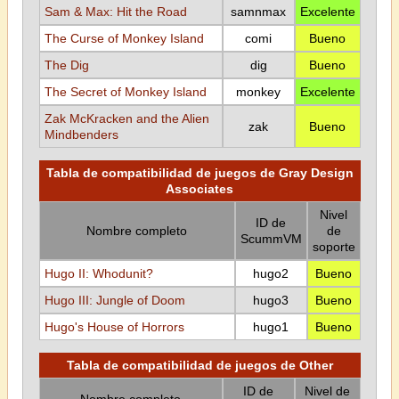
Sam & Max: Hit the Road
samnmax
Excelente
The Curse of Monkey Island
comi
Bueno
The Dig
dig
Bueno
The Secret of Monkey Island
monkey
Excelente
Zak McKracken and the Alien
zak
Bueno
Mindbenders
Tabla de compatibilidad de juegos de Gray Design
Associates
Nivel
ID de
Nombre completo
de
ScummVM
soporte
Hugo II: Whodunit?
hugo2
Bueno
Hugo III: Jungle of Doom
hugo3
Bueno
Hugo's House of Horrors
hugo1
Bueno
Tabla de compatibilidad de juegos de Other
ID de
Nivel de