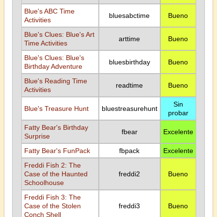
Blue's ABC Time
bluesabctime
Bueno
Activities
Blue's Clues: Blue's Art
arttime
Bueno
Time Activities
Blue's Clues: Blue's
bluesbirthday
Bueno
Birthday Adventure
Blue's Reading Time
readtime
Bueno
Activities
Sin
Blue's Treasure Hunt
bluestreasurehunt
probar
Fatty Bear's Birthday
fbear
Excelente
Surprise
Fatty Bear's FunPack
fbpack
Excelente
Freddi Fish 2: The
Case of the Haunted
freddi2
Bueno
Schoolhouse
Freddi Fish 3: The
Case of the Stolen
freddi3
Bueno
Conch Shell