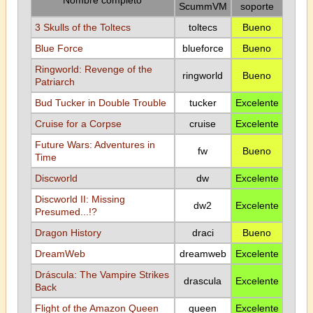
Nombre completo
ScummVM
soporte
3 Skulls of the Toltecs
toltecs
Bueno
Blue Force
blueforce
Bueno
Ringworld: Revenge of the
ringworld
Bueno
Patriarch
Bud Tucker in Double Trouble
tucker
Excelente
Cruise for a Corpse
cruise
Excelente
Future Wars: Adventures in
fw
Bueno
Time
Discworld
dw
Excelente
Discworld II: Missing
dw2
Excelente
Presumed...!?
Dragon History
draci
Bueno
DreamWeb
dreamweb
Excelente
Dráscula: The Vampire Strikes
drascula
Excelente
Back
Flight of the Amazon Queen
queen
Excelente