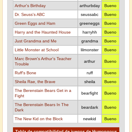
Arthur's Birthday
arthurbday
Bueno
Dr. Seuss's ABC
seussabc
Bueno
Green Eggs and Ham
greeneggs
Bueno
Harry and the Haunted House
harryhh
Bueno
Just Grandma and Me
grandma
Bueno
Little Monster at School
lilmonster
Bueno
Marc Brown's Arthur's Teacher
arthur
Bueno
Trouble
Ruff's Bone
ruff
Bueno
Sheila Rae, the Brave
sheila
Bueno
The Berenstain Bears Get in a
bearfight
Bueno
Fight
The Berenstain Bears In The
beardark
Bueno
Dark
The New Kid on the Block
newkid
Bueno
Tabla de compatibilidad de juegos de Humongous