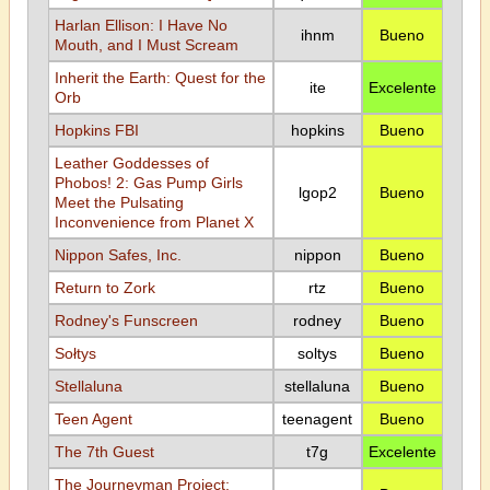
Harlan Ellison: I Have No
ihnm
Bueno
Mouth, and I Must Scream
Inherit the Earth: Quest for the
ite
Excelente
Orb
Hopkins FBI
hopkins
Bueno
Leather Goddesses of
Phobos! 2: Gas Pump Girls
lgop2
Bueno
Meet the Pulsating
Inconvenience from Planet X
Nippon Safes, Inc.
nippon
Bueno
Return to Zork
rtz
Bueno
Rodney's Funscreen
rodney
Bueno
Sołtys
soltys
Bueno
Stellaluna
stellaluna
Bueno
Teen Agent
teenagent
Bueno
The 7th Guest
t7g
Excelente
The Journeyman Project: