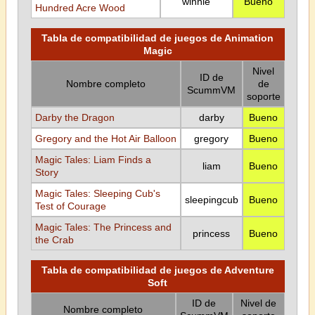
winnie
Bueno
Hundred Acre Wood
Tabla de compatibilidad de juegos de Animation
Magic
Nivel
ID de
Nombre completo
de
ScummVM
soporte
Darby the Dragon
darby
Bueno
Gregory and the Hot Air Balloon
gregory
Bueno
Magic Tales: Liam Finds a
liam
Bueno
Story
Magic Tales: Sleeping Cub's
sleepingcub
Bueno
Test of Courage
Magic Tales: The Princess and
princess
Bueno
the Crab
Tabla de compatibilidad de juegos de Adventure
Soft
ID de
Nivel de
Nombre completo