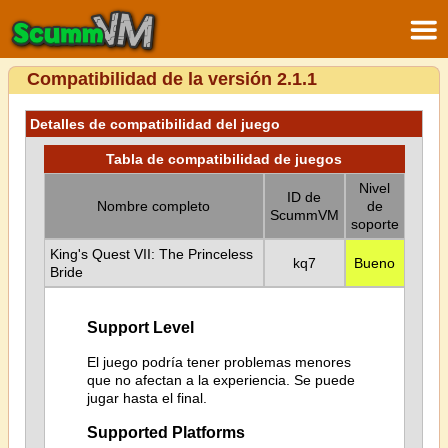
Compatibilidad de la versión 2.1.1
Detalles de compatibilidad del juego
Tabla de compatibilidad de juegos
Nivel
ID de
Nombre completo
de
ScummVM
soporte
King's Quest VII: The Princeless
kq7
Bueno
Bride
Support Level
El juego podría tener problemas menores
que no afectan a la experiencia. Se puede
jugar hasta el final.
Supported Platforms