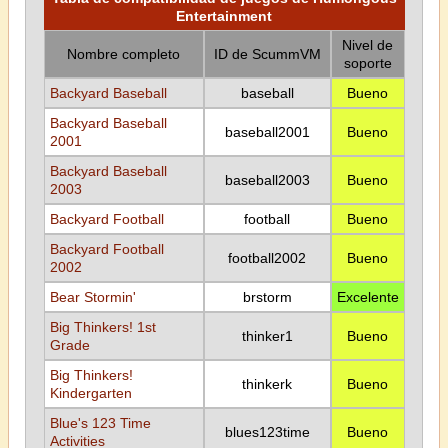
Entertainment
Nivel de
Nombre completo
ID de ScummVM
soporte
Backyard Baseball
baseball
Bueno
Backyard Baseball
baseball2001
Bueno
2001
Backyard Baseball
baseball2003
Bueno
2003
Backyard Football
football
Bueno
Backyard Football
football2002
Bueno
2002
Bear Stormin'
brstorm
Excelente
Big Thinkers! 1st
thinker1
Bueno
Grade
Big Thinkers!
thinkerk
Bueno
Kindergarten
Blue's 123 Time
blues123time
Bueno
Activities