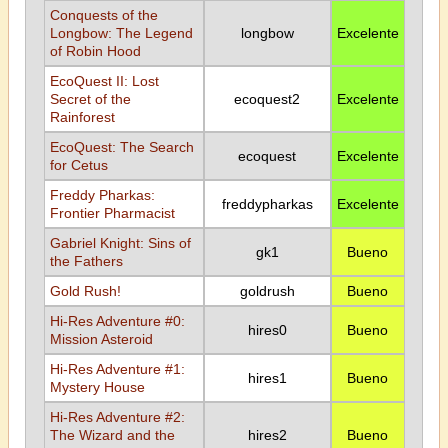
Conquests of the
Longbow: The Legend
longbow
Excelente
of Robin Hood
EcoQuest II: Lost
Secret of the
ecoquest2
Excelente
Rainforest
EcoQuest: The Search
ecoquest
Excelente
for Cetus
Freddy Pharkas:
freddypharkas
Excelente
Frontier Pharmacist
Gabriel Knight: Sins of
gk1
Bueno
the Fathers
Gold Rush!
goldrush
Bueno
Hi-Res Adventure #0:
hires0
Bueno
Mission Asteroid
Hi-Res Adventure #1:
hires1
Bueno
Mystery House
Hi-Res Adventure #2:
The Wizard and the
hires2
Bueno