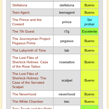
Stellaluna
stellaluna
Bueno
Teen Agent
teenagent
Bueno
The Prince and the
Sin
prince
Coward
probar
The 7th Guest
t7g
Excelente
The Journeyman Project:
pegasus
Bueno
Pegasus Prime
The Labyrinth of Time
lab
Bueno
The Lost Files of
Sherlock Holmes: Case
rosetattoo
Bueno
of the Rose Tattoo
The Lost Files of
Sherlock Holmes: The
scalpel
Bueno
Case of the Serrated
Scalpel
The Neverhood
neverhood
Bueno
The White Chamber
twc
Bueno
Tony Tough and the Night