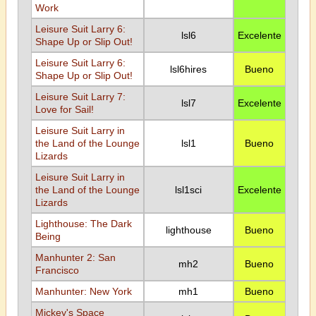
Work
Leisure Suit Larry 6:
lsl6
Excelente
Shape Up or Slip Out!
Leisure Suit Larry 6:
lsl6hires
Bueno
Shape Up or Slip Out!
Leisure Suit Larry 7:
lsl7
Excelente
Love for Sail!
Leisure Suit Larry in
the Land of the Lounge
lsl1
Bueno
Lizards
Leisure Suit Larry in
the Land of the Lounge
lsl1sci
Excelente
Lizards
Lighthouse: The Dark
lighthouse
Bueno
Being
Manhunter 2: San
mh2
Bueno
Francisco
Manhunter: New York
mh1
Bueno
Mickey's Space