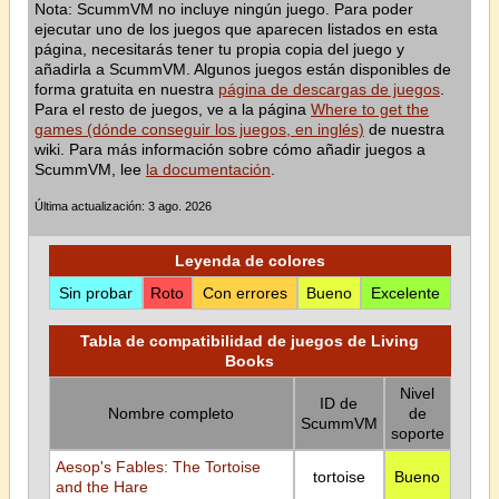
Nota: ScummVM no incluye ningún juego. Para poder
ejecutar uno de los juegos que aparecen listados en esta
página, necesitarás tener tu propia copia del juego y
añadirla a ScummVM. Algunos juegos están disponibles de
forma gratuita en nuestra
página de descargas de juegos
.
Para el resto de juegos, ve a la página
Where to get the
games (dónde conseguir los juegos, en inglés)
de nuestra
wiki. Para más información sobre cómo añadir juegos a
ScummVM, lee
la documentación
.
Última actualización: 3 ago. 2026
Leyenda de colores
Sin probar
Roto
Con errores
Bueno
Excelente
Tabla de compatibilidad de juegos de Living
Books
Nivel
ID de
Nombre completo
de
ScummVM
soporte
Aesop's Fables: The Tortoise
tortoise
Bueno
and the Hare