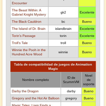
Encounter
The Beast Within: A
gk2
Excelente
Gabriel Knight Mystery
The Black Cauldron
bc
Bueno
The Island of Dr. Brain
islandbrain
Excelente
Torin's Passage
torin
Excelente
Troll's Tale
troll
Bueno
Winnie the Pooh in the
winnie
Bueno
Hundred Acre Wood
Tabla de compatibilidad de juegos de Animation
Magic
Nivel
ID de
Nombre completo
de
ScummVM
soporte
Darby the Dragon
darby
Bueno
Gregory and the Hot Air Balloon
gregory
Bueno
Magic Tales: Liam Finds a