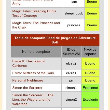
liam
Bueno
Story
Magic Tales: Sleeping Cub's
sleepingcub
Bueno
Test of Courage
Magic Tales: The Princess and
princess
Bueno
the Crab
Tabla de compatibilidad de juegos de Adventure
Soft
ID de
Nivel de
Nombre completo
ScummVM
soporte
Elvira II: The Jaws of
elvira2
Bueno
Cerberus
Elvira: Mistress of the Dark
elvira1
Bueno
Personal Nightmare
pn
Bueno
Simon the Sorcerer
simon1
Excelente
Simon the Sorcerer II: The
Lion, the Wizard and the
simon2
Excelente
Wardrobe