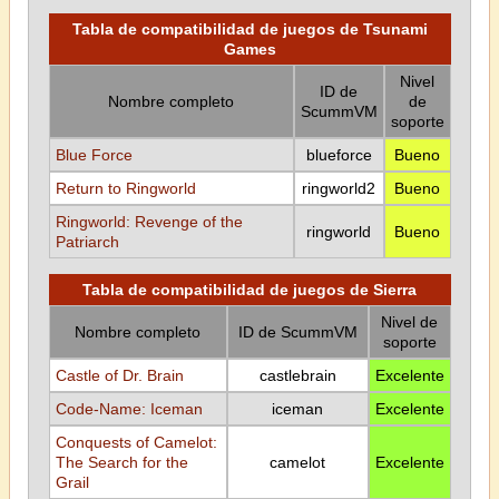
Tabla de compatibilidad de juegos de Tsunami
Games
Nivel
ID de
Nombre completo
de
ScummVM
soporte
Blue Force
blueforce
Bueno
Return to Ringworld
ringworld2
Bueno
Ringworld: Revenge of the
ringworld
Bueno
Patriarch
Tabla de compatibilidad de juegos de Sierra
Nivel de
Nombre completo
ID de ScummVM
soporte
Castle of Dr. Brain
castlebrain
Excelente
Code-Name: Iceman
iceman
Excelente
Conquests of Camelot:
The Search for the
camelot
Excelente
Grail