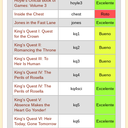
Hoyle's Official Book of
hoyle3
Excelente
Games: Volume 3
Inside the Chest
chest
Roto
Jones in the Fast Lane
jones
Excelente
King's Quest I: Quest
kq1
Bueno
for the Crown
King's Quest II:
kq2
Bueno
Romancing the Throne
King's Quest III: To
kq3
Bueno
Heir Is Human
King's Quest IV: The
kq4
Bueno
Perils of Rosella
King's Quest IV: The
kq4sci
Excelente
Perils of Rosella
King's Quest V:
Absence Makes the
kq5
Excelente
Heart Go Yonder!
King's Quest VI: Heir
kq6
Excelente
Today, Gone Tomorrow