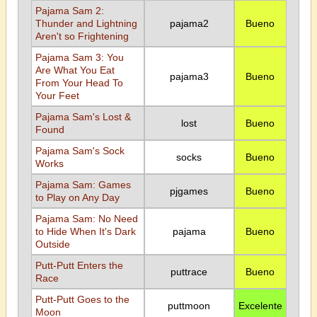
Pajama Sam 2:
Thunder and Lightning
pajama2
Bueno
Aren't so Frightening
Pajama Sam 3: You
Are What You Eat
pajama3
Bueno
From Your Head To
Your Feet
Pajama Sam's Lost &
lost
Bueno
Found
Pajama Sam's Sock
socks
Bueno
Works
Pajama Sam: Games
pjgames
Bueno
to Play on Any Day
Pajama Sam: No Need
to Hide When It's Dark
pajama
Bueno
Outside
Putt-Putt Enters the
puttrace
Bueno
Race
Putt-Putt Goes to the
puttmoon
Excelente
Moon