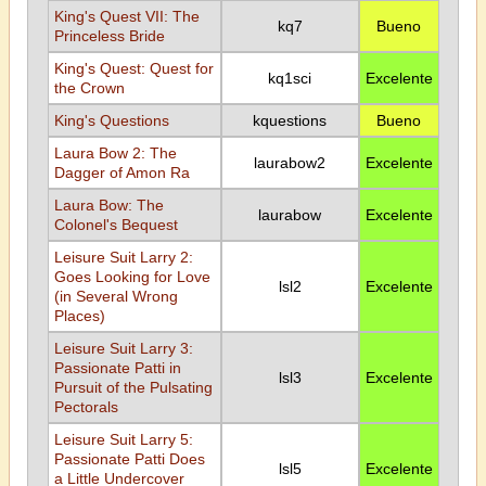
King's Quest VII: The
kq7
Bueno
Princeless Bride
King's Quest: Quest for
kq1sci
Excelente
the Crown
King's Questions
kquestions
Bueno
Laura Bow 2: The
laurabow2
Excelente
Dagger of Amon Ra
Laura Bow: The
laurabow
Excelente
Colonel's Bequest
Leisure Suit Larry 2:
Goes Looking for Love
lsl2
Excelente
(in Several Wrong
Places)
Leisure Suit Larry 3:
Passionate Patti in
lsl3
Excelente
Pursuit of the Pulsating
Pectorals
Leisure Suit Larry 5:
Passionate Patti Does
lsl5
Excelente
a Little Undercover