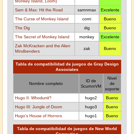
Monkey Island, Loom)
Sam & Max: Hit the Road
samnmax
Excelente
The Curse of Monkey Island
comi
Bueno
The Dig
dig
Bueno
The Secret of Monkey Island
monkey
Excelente
Zak McKracken and the Alien
zak
Bueno
Mindbenders
Tabla de compatibilidad de juegos de Gray Design
Associates
Nivel
ID de
Nombre completo
de
ScummVM
soporte
Hugo II: Whodunit?
hugo2
Bueno
Hugo III: Jungle of Doom
hugo3
Bueno
Hugo's House of Horrors
hugo1
Bueno
Tabla de compatibilidad de juegos de New World