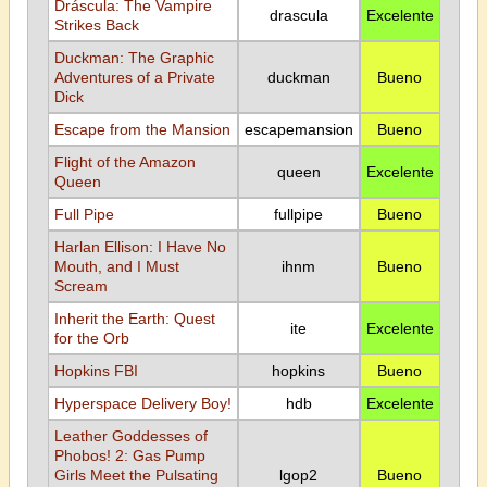
Dráscula: The Vampire
drascula
Excelente
Strikes Back
Duckman: The Graphic
Adventures of a Private
duckman
Bueno
Dick
Escape from the Mansion
escapemansion
Bueno
Flight of the Amazon
queen
Excelente
Queen
Full Pipe
fullpipe
Bueno
Harlan Ellison: I Have No
Mouth, and I Must
ihnm
Bueno
Scream
Inherit the Earth: Quest
ite
Excelente
for the Orb
Hopkins FBI
hopkins
Bueno
Hyperspace Delivery Boy!
hdb
Excelente
Leather Goddesses of
Phobos! 2: Gas Pump
Girls Meet the Pulsating
lgop2
Bueno