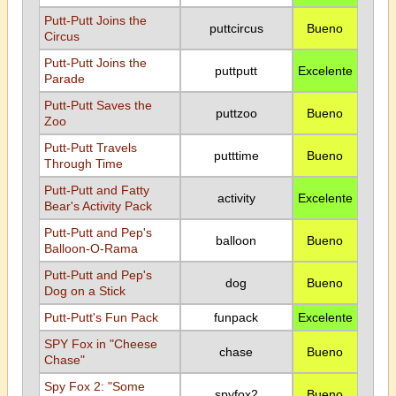
Putt-Putt Joins the
puttcircus
Bueno
Circus
Putt-Putt Joins the
puttputt
Excelente
Parade
Putt-Putt Saves the
puttzoo
Bueno
Zoo
Putt-Putt Travels
putttime
Bueno
Through Time
Putt-Putt and Fatty
activity
Excelente
Bear's Activity Pack
Putt-Putt and Pep's
balloon
Bueno
Balloon-O-Rama
Putt-Putt and Pep's
dog
Bueno
Dog on a Stick
Putt-Putt's Fun Pack
funpack
Excelente
SPY Fox in "Cheese
chase
Bueno
Chase"
Spy Fox 2: "Some
spyfox2
Bueno