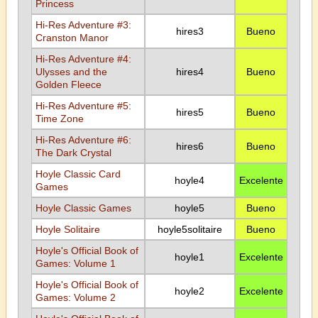
Princess
Hi-Res Adventure #3:
hires3
Bueno
Cranston Manor
Hi-Res Adventure #4:
Ulysses and the
hires4
Bueno
Golden Fleece
Hi-Res Adventure #5:
hires5
Bueno
Time Zone
Hi-Res Adventure #6:
hires6
Bueno
The Dark Crystal
Hoyle Classic Card
hoyle4
Excelente
Games
Hoyle Classic Games
hoyle5
Bueno
Hoyle Solitaire
hoyle5solitaire
Bueno
Hoyle's Official Book of
hoyle1
Excelente
Games: Volume 1
Hoyle's Official Book of
hoyle2
Excelente
Games: Volume 2