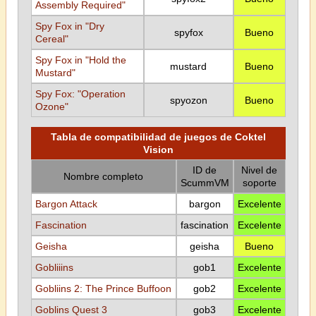
Assembly Required"
Spy Fox in "Dry
spyfox
Bueno
Cereal"
Spy Fox in "Hold the
mustard
Bueno
Mustard"
Spy Fox: "Operation
spyozon
Bueno
Ozone"
Tabla de compatibilidad de juegos de Coktel
Vision
ID de
Nivel de
Nombre completo
ScummVM
soporte
Bargon Attack
bargon
Excelente
Fascination
fascination
Excelente
Geisha
geisha
Bueno
Gobliiins
gob1
Excelente
Gobliins 2: The Prince Buffoon
gob2
Excelente
Goblins Quest 3
gob3
Excelente