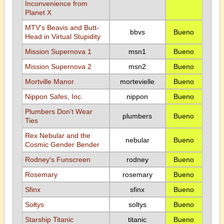
Inconvenience from
Planet X
MTV's Beavis and Butt-
bbvs
Bueno
Head in Virtual Stupidity
Mission Supernova 1
msn1
Bueno
Mission Supernova 2
msn2
Bueno
Mortville Manor
mortevielle
Bueno
Nippon Safes, Inc.
nippon
Bueno
Plumbers Don't Wear
plumbers
Bueno
Ties
Rex Nebular and the
nebular
Bueno
Cosmic Gender Bender
Rodney's Funscreen
rodney
Bueno
Rosemary
rosemary
Bueno
Sfinx
sfinx
Bueno
Sołtys
soltys
Bueno
Starship Titanic
titanic
Bueno