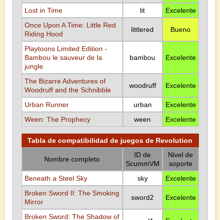
Lost in Time
lit
Excelente
Once Upon A Time: Little Red
littlered
Bueno
Riding Hood
Playtoons Limited Edition -
Bambou le sauveur de la
bambou
Excelente
jungle
The Bizarre Adventures of
woodruff
Excelente
Woodruff and the Schnibble
Urban Runner
urban
Excelente
Ween: The Prophecy
ween
Excelente
Tabla de compatibilidad de juegos de Revolution
ID de
Nivel de
Nombre completo
ScummVM
soporte
Beneath a Steel Sky
sky
Excelente
Broken Sword II: The Smoking
sword2
Excelente
Mirror
Broken Sword: The Shadow of