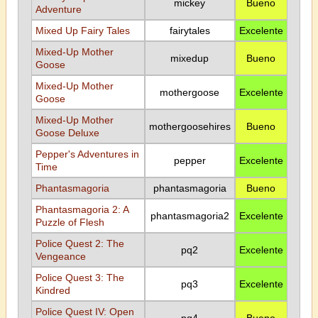
mickey
Bueno
Adventure
Mixed Up Fairy Tales
fairytales
Excelente
Mixed-Up Mother
mixedup
Bueno
Goose
Mixed-Up Mother
mothergoose
Excelente
Goose
Mixed-Up Mother
mothergoosehires
Bueno
Goose Deluxe
Pepper's Adventures in
pepper
Excelente
Time
Phantasmagoria
phantasmagoria
Bueno
Phantasmagoria 2: A
phantasmagoria2
Excelente
Puzzle of Flesh
Police Quest 2: The
pq2
Excelente
Vengeance
Police Quest 3: The
pq3
Excelente
Kindred
Police Quest IV: Open