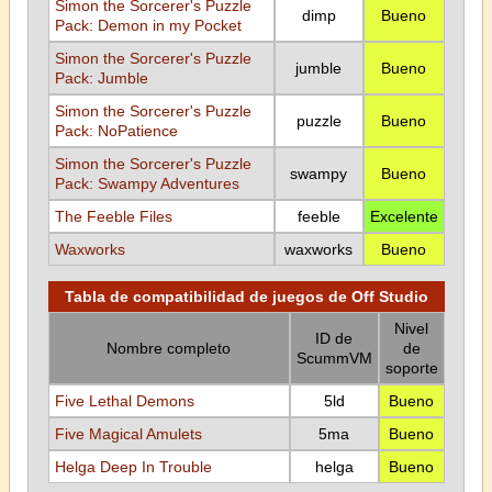
Simon the Sorcerer's Puzzle
dimp
Bueno
Pack: Demon in my Pocket
Simon the Sorcerer's Puzzle
jumble
Bueno
Pack: Jumble
Simon the Sorcerer's Puzzle
puzzle
Bueno
Pack: NoPatience
Simon the Sorcerer's Puzzle
swampy
Bueno
Pack: Swampy Adventures
The Feeble Files
feeble
Excelente
Waxworks
waxworks
Bueno
Tabla de compatibilidad de juegos de Off Studio
Nivel
ID de
Nombre completo
de
ScummVM
soporte
Five Lethal Demons
5ld
Bueno
Five Magical Amulets
5ma
Bueno
Helga Deep In Trouble
helga
Bueno