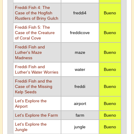
Freddi Fish 4: The
Case of the Hogfish
freddi4
Bueno
Rustlers of Briny Gulch
Freddi Fish 5: The
Case of the Creature
freddicove
Bueno
of Coral Cove
Freddi Fish and
Luther's Maze
maze
Bueno
Madness
Freddi Fish and
water
Bueno
Luther's Water Worries
Freddi Fish and the
Case of the Missing
freddi
Bueno
Kelp Seeds
Let's Explore the
airport
Bueno
Airport
Let's Explore the Farm
farm
Bueno
Let's Explore the
jungle
Bueno
Jungle