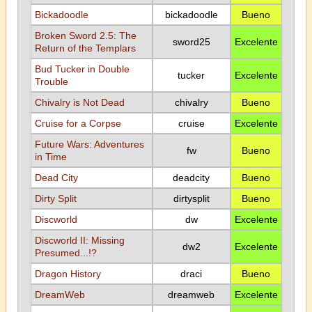
Bickadoodle
bickadoodle
Bueno
Broken Sword 2.5: The
sword25
Excelente
Return of the Templars
Bud Tucker in Double
tucker
Excelente
Trouble
Chivalry is Not Dead
chivalry
Bueno
Cruise for a Corpse
cruise
Excelente
Future Wars: Adventures
fw
Bueno
in Time
Dead City
deadcity
Bueno
Dirty Split
dirtysplit
Bueno
Discworld
dw
Excelente
Discworld II: Missing
dw2
Excelente
Presumed...!?
Dragon History
draci
Bueno
DreamWeb
dreamweb
Excelente