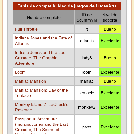
Tabla de compatibilidad de juegos de LucasArts
ID de
Nivel de
Nombre completo
ScummVM
soporte
Full Throttle
ft
Bueno
Indiana Jones and the Fate of
atlantis
Excelente
Atlantis
Indiana Jones and the Last
Crusade: The Graphic
indy3
Bueno
Adventure
Loom
loom
Excelente
Maniac Mansion
maniac
Bueno
Maniac Mansion: Day of the
tentacle
Excelente
Tentacle
Monkey Island 2: LeChuck's
monkey2
Excelente
Revenge
Passport to Adventure
(Indiana Jones and the Last
pass
Excelente
Crusade, The Secret of