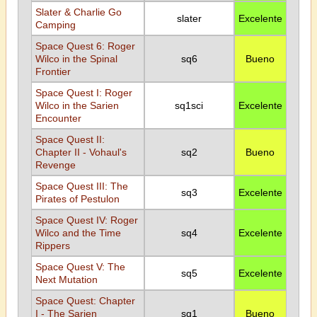
Slater & Charlie Go
slater
Excelente
Camping
Space Quest 6: Roger
Wilco in the Spinal
sq6
Bueno
Frontier
Space Quest I: Roger
Wilco in the Sarien
sq1sci
Excelente
Encounter
Space Quest II:
Chapter II - Vohaul's
sq2
Bueno
Revenge
Space Quest III: The
sq3
Excelente
Pirates of Pestulon
Space Quest IV: Roger
Wilco and the Time
sq4
Excelente
Rippers
Space Quest V: The
sq5
Excelente
Next Mutation
Space Quest: Chapter
I - The Sarien
sq1
Bueno