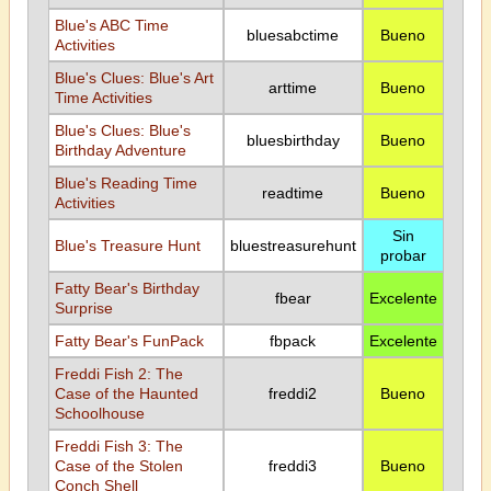
Blue's ABC Time
bluesabctime
Bueno
Activities
Blue's Clues: Blue's Art
arttime
Bueno
Time Activities
Blue's Clues: Blue's
bluesbirthday
Bueno
Birthday Adventure
Blue's Reading Time
readtime
Bueno
Activities
Sin
Blue's Treasure Hunt
bluestreasurehunt
probar
Fatty Bear's Birthday
fbear
Excelente
Surprise
Fatty Bear's FunPack
fbpack
Excelente
Freddi Fish 2: The
Case of the Haunted
freddi2
Bueno
Schoolhouse
Freddi Fish 3: The
Case of the Stolen
freddi3
Bueno
Conch Shell