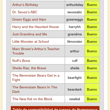
Arthur's Birthday
arthurbday
Bueno
Dr. Seuss's ABC
seussabc
Bueno
Green Eggs and Ham
greeneggs
Bueno
Harry and the Haunted House
harryhh
Bueno
Just Grandma and Me
grandma
Bueno
Little Monster at School
lilmonster
Bueno
Marc Brown's Arthur's Teacher
arthur
Bueno
Trouble
Ruff's Bone
ruff
Bueno
Sheila Rae, the Brave
sheila
Bueno
The Berenstain Bears Get in a
bearfight
Bueno
Fight
The Berenstain Bears In The
beardark
Bueno
Dark
The New Kid on the Block
newkid
Bueno
Tabla de compatibilidad de juegos de Humongous