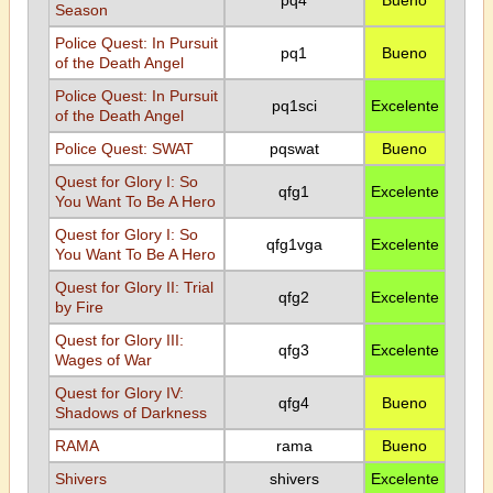
pq4
Bueno
Season
Police Quest: In Pursuit
pq1
Bueno
of the Death Angel
Police Quest: In Pursuit
pq1sci
Excelente
of the Death Angel
Police Quest: SWAT
pqswat
Bueno
Quest for Glory I: So
qfg1
Excelente
You Want To Be A Hero
Quest for Glory I: So
qfg1vga
Excelente
You Want To Be A Hero
Quest for Glory II: Trial
qfg2
Excelente
by Fire
Quest for Glory III:
qfg3
Excelente
Wages of War
Quest for Glory IV:
qfg4
Bueno
Shadows of Darkness
RAMA
rama
Bueno
Shivers
shivers
Excelente