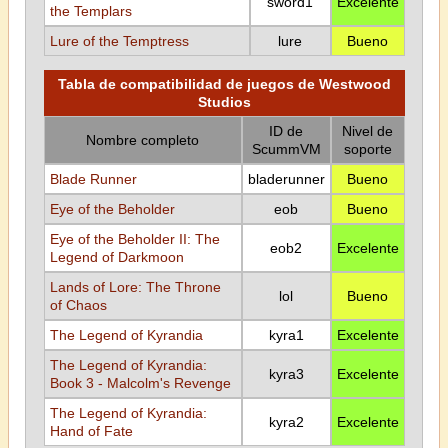
sword1
Excelente
the Templars
Lure of the Temptress
lure
Bueno
Tabla de compatibilidad de juegos de Westwood
Studios
ID de
Nivel de
Nombre completo
ScummVM
soporte
Blade Runner
bladerunner
Bueno
Eye of the Beholder
eob
Bueno
Eye of the Beholder II: The
eob2
Excelente
Legend of Darkmoon
Lands of Lore: The Throne
lol
Bueno
of Chaos
The Legend of Kyrandia
kyra1
Excelente
The Legend of Kyrandia:
kyra3
Excelente
Book 3 - Malcolm's Revenge
The Legend of Kyrandia:
kyra2
Excelente
Hand of Fate