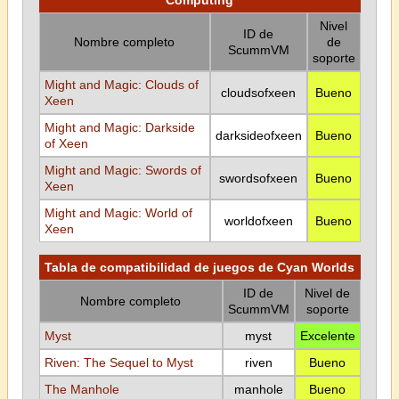
Computing
Nivel
ID de
Nombre completo
de
ScummVM
soporte
Might and Magic: Clouds of
cloudsofxeen
Bueno
Xeen
Might and Magic: Darkside
darksideofxeen
Bueno
of Xeen
Might and Magic: Swords of
swordsofxeen
Bueno
Xeen
Might and Magic: World of
worldofxeen
Bueno
Xeen
Tabla de compatibilidad de juegos de Cyan Worlds
ID de
Nivel de
Nombre completo
ScummVM
soporte
Myst
myst
Excelente
Riven: The Sequel to Myst
riven
Bueno
The Manhole
manhole
Bueno