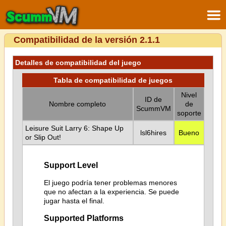
Compatibilidad de la versión 2.1.1
Detalles de compatibilidad del juego
Tabla de compatibilidad de juegos
Nivel
ID de
Nombre completo
de
ScummVM
soporte
Leisure Suit Larry 6: Shape Up
lsl6hires
Bueno
or Slip Out!
Support Level
El juego podría tener problemas menores
que no afectan a la experiencia. Se puede
jugar hasta el final.
Supported Platforms