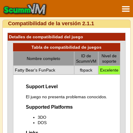
Compatibilidad de la versión 2.1.1
Detalles de compatibilidad del juego
Tabla de compatibilidad de juegos
ID de
Nivel de
Nombre completo
ScummVM
soporte
Fatty Bear's FunPack
fbpack
Excelente
Support Level
El juego no presenta problemas conocidos.
Supported Platforms
3DO
DOS
Links