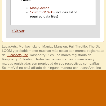
MobyGames
ScummVM Wiki
(includes list of
required data files)
« Volver
LucasArts, Monkey Island, Maniac Mansion, Full Throttle, The Dig,
LOOM y probablemente muchas más cosas son marcas registradas
de
LucasArts, Inc
. Raspberry Pi es una marca registrada de
Raspberry Pi Trading. Todas las demás marcas comerciales y
marcas registradas son propiedad de sus respectivas compañías.
ScummVM no está afiliado de ninguna manera con LucasArts, Inc.