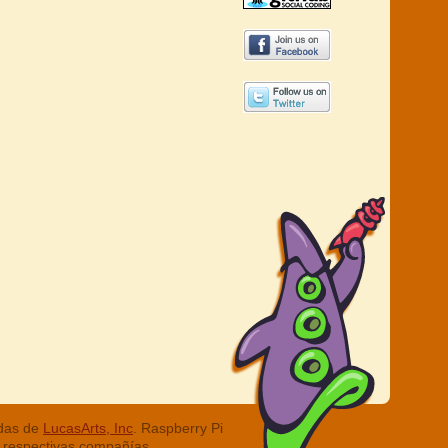
adas de
LucasArts, Inc
. Raspberry Pi
 respectivas compañías.