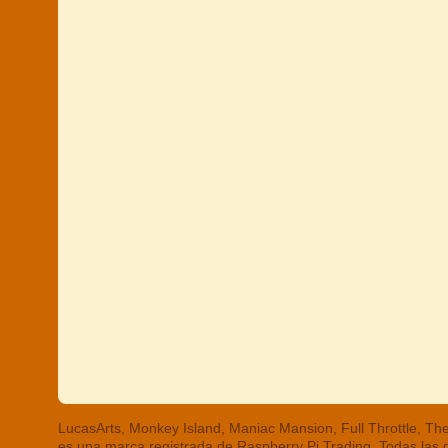
LucasArts, Monkey Island, Maniac Mansion, Full Throttle, 
es una marca registrada de Raspberry Pi Trading. Todas las