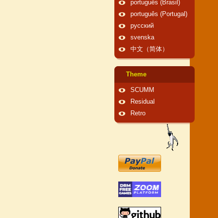
português (Brasil)
português (Portugal)
русский
svenska
中文（简体）
Theme
SCUMM
Residual
Retro