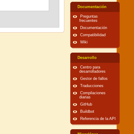
Documentación
Preguntas
frecuentes
Documentación
Compatibilidad
Wiki
Desarrollo
Centro para
desarrolladores
Gestor de fallos
Traducciones
Compilaciones
diarias
GitHub
Buildbot
Referencia de la API