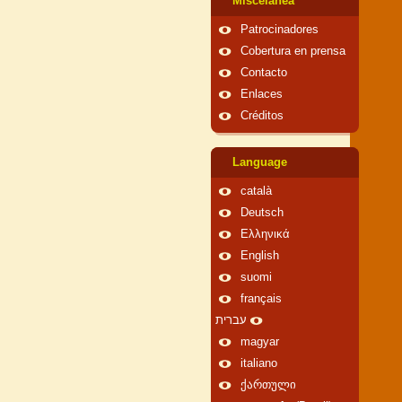
Miscelánea
Patrocinadores
Cobertura en prensa
Contacto
Enlaces
Créditos
Language
català
Deutsch
Ελληνικά
English
suomi
français
עברית
magyar
italiano
ქართული