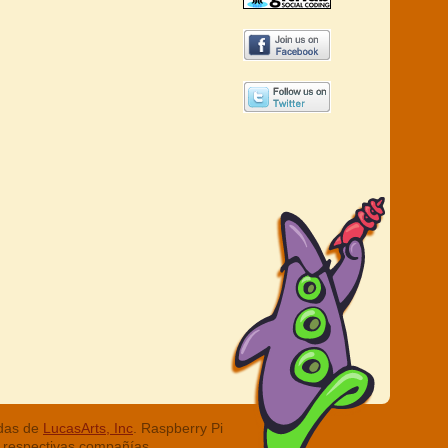
adas de
LucasArts, Inc
. Raspberry Pi
 respectivas compañías.