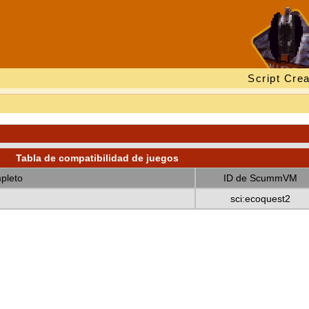
Script Crea
Tabla de compatibilidad de juegos
pleto
ID de ScummVM
sci:ecoquest2