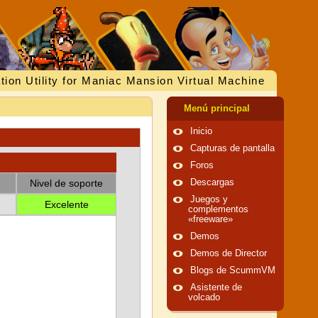
tion Utility for Maniac Mansion Virtual Machine
Menú principal
Inicio
Capturas de pantalla
Foros
Nivel de soporte
Descargas
Juegos y
Excelente
complementos
«freeware»
Demos
Demos de Director
Blogs de ScummVM
Asistente de
volcado