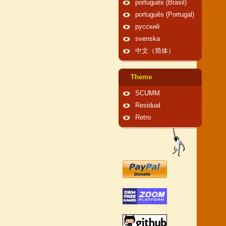
português (Brasil)
português (Portugal)
русский
svenska
中文（简体）
Theme
SCUMM
Residual
Retro