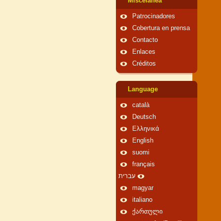
Miscelánea
Patrocinadores
Cobertura en prensa
Contacto
Enlaces
Créditos
Language
català
Deutsch
Ελληνικά
English
suomi
français
עברית
magyar
italiano
ქართული