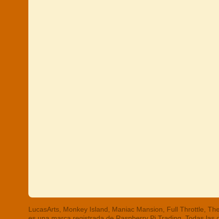
LucasArts, Monkey Island, Maniac Mansion, Full Throttle, 
es una marca registrada de Raspberry Pi Trading. Todas las