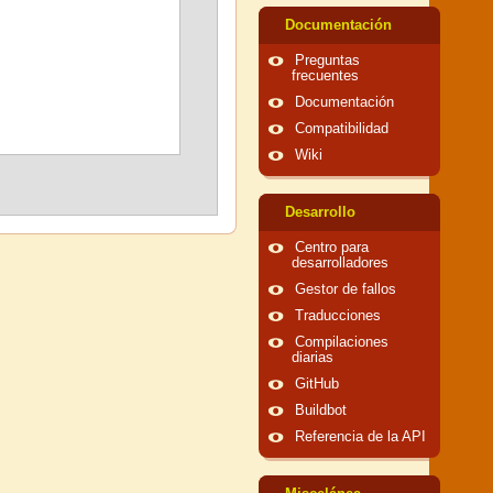
Documentación
Preguntas
frecuentes
Documentación
Compatibilidad
Wiki
Desarrollo
Centro para
desarrolladores
Gestor de fallos
Traducciones
Compilaciones
diarias
GitHub
Buildbot
Referencia de la API