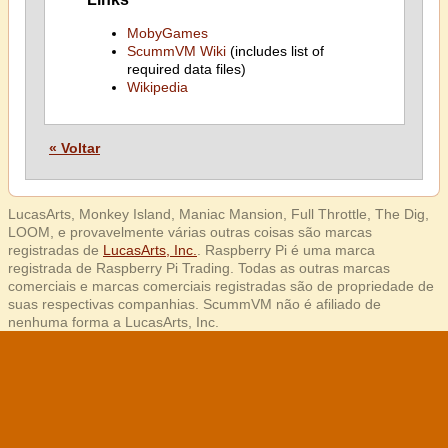
MobyGames
ScummVM Wiki
(includes list of
required data files)
Wikipedia
« Voltar
LucasArts, Monkey Island, Maniac Mansion, Full Throttle, The Dig,
LOOM, e provavelmente várias outras coisas são marcas
registradas de
LucasArts, Inc.
. Raspberry Pi é uma marca
registrada de Raspberry Pi Trading. Todas as outras marcas
comerciais e marcas comerciais registradas são de propriedade de
suas respectivas companhias. ScummVM não é afiliado de
nenhuma forma a LucasArts, Inc.