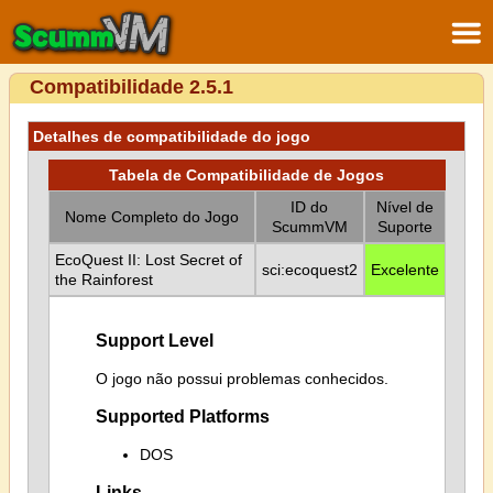
Compatibilidade 2.5.1
Detalhes de compatibilidade do jogo
Tabela de Compatibilidade de Jogos
ID do
Nível de
Nome Completo do Jogo
ScummVM
Suporte
EcoQuest II: Lost Secret of
sci:ecoquest2
Excelente
the Rainforest
Support Level
O jogo não possui problemas conhecidos.
Supported Platforms
DOS
Links