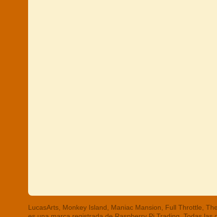
LucasArts, Monkey Island, Maniac Mansion, Full Throttle, 
es una marca registrada de Raspberry Pi Trading. Todas las