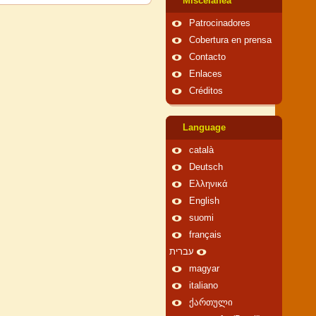
Miscelánea
Patrocinadores
Cobertura en prensa
Contacto
Enlaces
Créditos
Language
català
Deutsch
Ελληνικά
English
suomi
français
עברית
magyar
italiano
ქართული