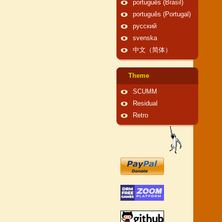
português (Brasil)
português (Portugal)
русский
svenska
中文（简体）
Theme
SCUMM
Residual
Retro