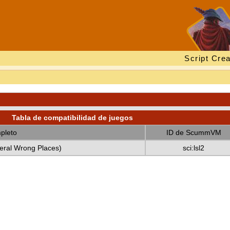
Script Crea
Tabla de compatibilidad de juegos
pleto
ID de ScummVM
veral Wrong Places)
sci:lsl2