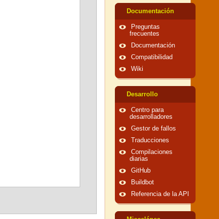
Documentación
Preguntas
frecuentes
Documentación
Compatibilidad
Wiki
Desarrollo
Centro para
desarrolladores
Gestor de fallos
Traducciones
Compilaciones
diarias
GitHub
Buildbot
Referencia de la API