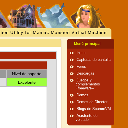
tion Utility for Maniac Mansion Virtual Machine
Menú principal
Inicio
Capturas de pantalla
Foros
Nivel de soporte
Descargas
Juegos y
Excelente
complementos
«freeware»
Demos
Demos de Director
Blogs de ScummVM
Asistente de
volcado