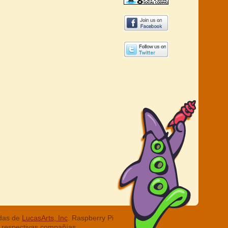
adas de
LucasArts, Inc
. Raspberry Pi
 respectivas compañías.