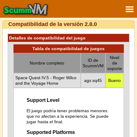
Compatibilidad de la versión 2.8.0
Detalles de compatibilidad del juego
Tabla de compatibilidad de juegos
Nivel
ID de
Nombre completo
de
ScummVM
soporte
Space Quest IV.5 - Roger Wilco
ags:sq45
Bueno
and the Voyage Home
Support Level
El juego podría tener problemas menores
que no afectan a la experiencia. Se puede
jugar hasta el final.
Supported Platforms