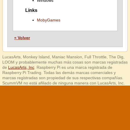
Windows
Links
MobyGames
« Volver
LucasArts, Monkey Island, Maniac Mansion, Full Throttle, The Dig,
LOOM y probablemente muchas más cosas son marcas registradas
de
LucasArts, Inc
. Raspberry Pi es una marca registrada de
Raspberry Pi Trading. Todas las demás marcas comerciales y
marcas registradas son propiedad de sus respectivas compañías.
ScummVM no está afiliado de ninguna manera con LucasArts, Inc.