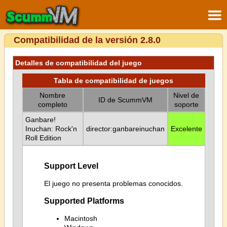
Compatibilidad de la versión 2.8.0
Detalles de compatibilidad del juego
Tabla de compatibilidad de juegos
Nombre
Nivel de
ID de ScummVM
completo
soporte
Ganbare!
Inuchan: Rock'n
director:ganbareinuchan
Excelente
Roll Edition
Support Level
El juego no presenta problemas conocidos.
Supported Platforms
Macintosh