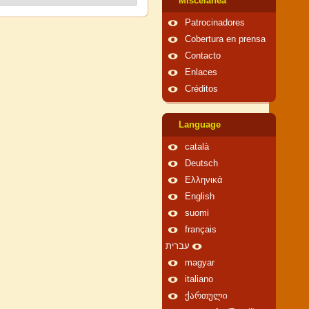
Miscelánea
Patrocinadores
Cobertura en prensa
Contacto
Enlaces
Créditos
Language
català
Deutsch
Ελληνικά
English
suomi
français
עברית
magyar
italiano
ქართული