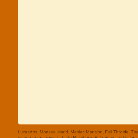
LucasArts, Monkey Island, Maniac Mansion, Full Throttle, 
es una marca registrada de Raspberry Pi Trading. Todas las