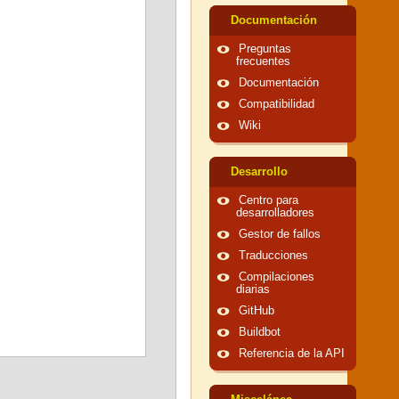
Documentación
Preguntas
frecuentes
Documentación
Compatibilidad
Wiki
Desarrollo
Centro para
desarrolladores
Gestor de fallos
Traducciones
Compilaciones
diarias
GitHub
Buildbot
Referencia de la API