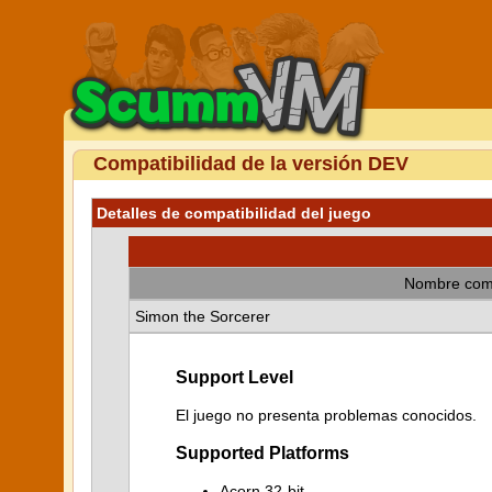
Compatibilidad de la versión DEV
Detalles de compatibilidad del juego
Nombre com
Simon the Sorcerer
Support Level
El juego no presenta problemas conocidos.
Supported Platforms
Acorn 32-bit