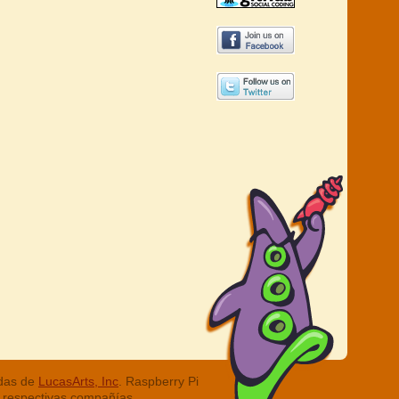
adas de
LucasArts, Inc
. Raspberry Pi
 respectivas compañías.