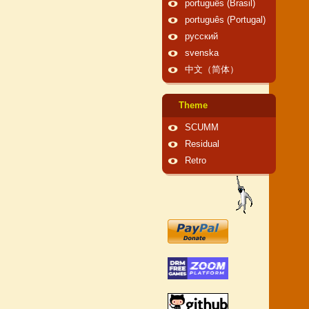
português (Brasil)
português (Portugal)
русский
svenska
中文（简体）
Theme
SCUMM
Residual
Retro