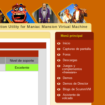
tion Utility for Maniac Mansion Virtual Machine
Menú principal
Inicio
Capturas de pantalla
Foros
Nivel de soporte
Descargas
Juegos y
Excelente
complementos
«freeware»
Demos
Demos de Director
Blogs de ScummVM
Asistente de
volcado